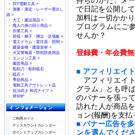
持ちのかた、メ
・
DIY電動工具 >
で日記を公開し
・
測量・測定・レーザー墨出し
器 >
加料は一切かか
・
大工・建設用品 >
プログラムにご
・
職人の身の回り用品 >
・
作業工具 >
せんか？
・
荷役・梯子・脚立・足場板 >
・
電工ドラム・変圧器・照明 >
・
建築金物・建築資材 >
登録費・年会費無
・
火災警報器・防犯防炎用品
・
エンジン工具 >
・
園芸用品 >
・
彫刻刀・彫刻砥石
■ アフィリエイ
・
砥石 >
アフィリエイト
・
季節商品 >
・
電動工具アウトレット品
グラム」とも呼ば
・
佐治武士 和式ナイフ >
のバナーを張っ
・
焼却炉
訪れた人が商品
ョン(報酬)を支
ご利用ガイド
■
バナー広告を多
ディスカウントカレンダー
ンを選んでくだ
ポイントアップカレンダー