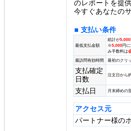
のレポートを提
今すぐあなたの
■ 支払い条件
総計が
5,0
最低支払金額
※
5,000
円に
み手数料は
最訪問有効時間
最初のクリッ
支払確定
注文日から約
日数
支払日
月末締めの翌
アクセス元
パートナー様の