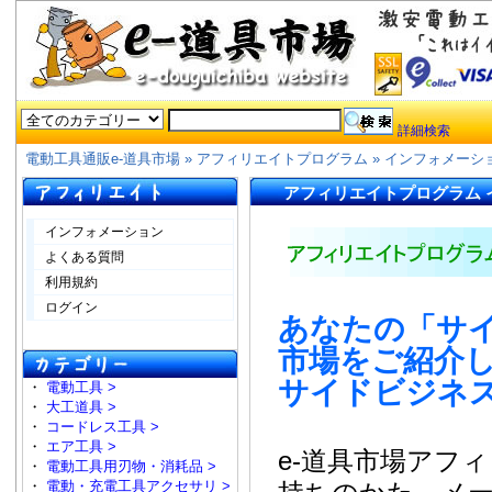
詳細検索
電動工具通販e-道具市場
»
アフィリエイトプログラム » インフォメーシ
アフィリエイトプログラム 
インフォメーション
よくある質問
利用規約
ログイン
あなたの「サイ
市場をご紹介し
サイドビジネ
・
電動工具 >
・
大工道具 >
・
コードレス工具 >
・
エア工具 >
e-道具市場アフ
・
電動工具用刃物・消耗品 >
・
電動・充電工具アクセサリ >