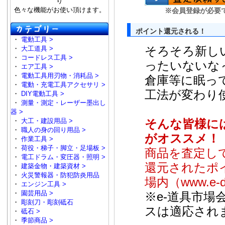
り
色々な機能がお使い頂けます。
※会員登録が必要
ポイント還元される！
・
電動工具 >
そろそろ新し
・
大工道具 >
・
コードレス工具 >
ったいないな
・
エア工具 >
・
電動工具用刃物・消耗品 >
倉庫等に眠っ
・
電動・充電工具アクセサリ >
工法が変わり
・
DIY電動工具 >
・
測量・測定・レーザー墨出し
器 >
そんな皆様に
・
大工・建設用品 >
・
職人の身の回り用品 >
がオススメ！
・
作業工具 >
・
荷役・梯子・脚立・足場板 >
商品を査定し
・
電工ドラム・変圧器・照明 >
還元されたポ
・
建築金物・建築資材 >
・
火災警報器・防犯防炎用品
場内（www.e
・
エンジン工具 >
・
園芸用品 >
※e-道具市
・
彫刻刀・彫刻砥石
スは適応され
・
砥石 >
・
季節商品 >