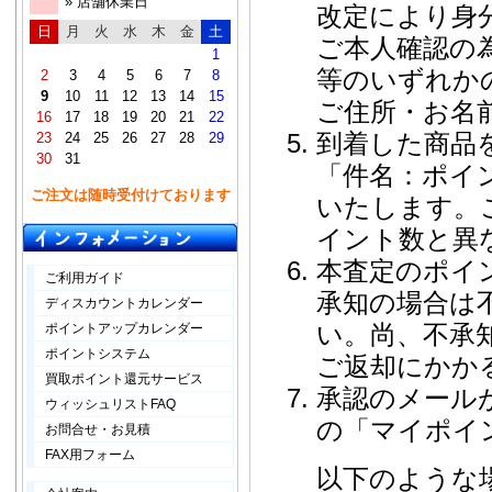
» 店舗休業日
改定により身
日
月
火
水
木
金
土
ご本人確認の
1
等のいずれか
2
3
4
5
6
7
8
9
10
11
12
13
14
15
ご住所・お名
16
17
18
19
20
21
22
到着した商品
23
24
25
26
27
28
29
30
31
「件名：ポイ
ご注文は随時受付けております
いたします。
イント数と異
本査定のポイ
ご利用ガイド
承知の場合は
ディスカウントカレンダー
い。尚、不承
ポイントアップカレンダー
ポイントシステム
ご返却にかか
買取ポイント還元サービス
承認のメール
ウィッシュリストFAQ
の「マイポイ
お問合せ・お見積
FAX用フォーム
以下のような