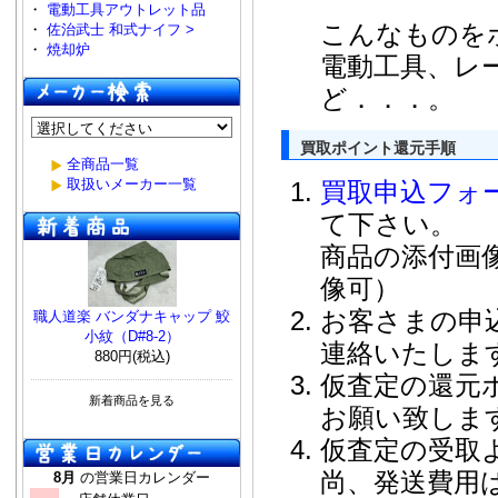
・
電動工具アウトレット品
こんなものを
・
佐治武士 和式ナイフ >
・
焼却炉
電動工具、レ
ど．．．。
買取ポイント還元手順
全商品一覧
取扱いメーカー一覧
買取申込フォ
て下さい。
商品の添付画
像可）
お客さまの申
職人道楽 バンダナキャップ 鮫
小紋（D#8-2）
連絡いたしま
880円(税込)
仮査定の還元
新着商品を見る
お願い致します
仮査定の受取
尚、発送費用
8月
の営業日カレンダー