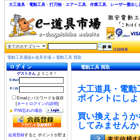
大工道具
・
電動工具
・
打刃物
・
エアー工具
、
作業工具
、
レーザー墨出し
詳細検索
電動工具通販e-道具市場
»
電動工具 買取
電動工具 買取
ようこそ！
ゲストさん
大工道具・電動
ポイントにしよ
Emailとパスワードを保存
[
オートログインの説明
]
P/W忘れの場合
買い換えようか
してみませんか
会員登録
すると ポイントが貯ま