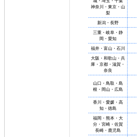
城・埼玉・千葉
神奈川・東京・山
梨
新潟・長野
三重・岐阜・静
岡・愛知
福井・富山・石川
大阪・和歌山・兵
庫・京都・滋賀・
奈良
山口・鳥取・島
根・岡山・広島
香川・愛媛・高
知・徳島
福岡・熊本・大
分・宮崎・佐賀
長崎・鹿児島