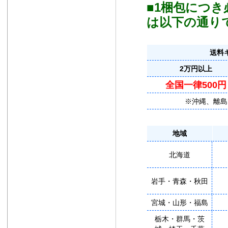
■1梱包につ
は以下の通り
送料
2万円以上
全国一律500円
※沖縄、離島
地域
北海道
岩手・青森・秋田
宮城・山形・福島
栃木・群馬・茨