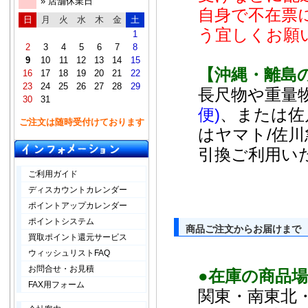
» 店舗休業日
自身で不在票
日
月
火
水
木
金
土
う宜しくお願
1
2
3
4
5
6
7
8
9
10
11
12
13
14
15
【沖縄・離島
16
17
18
19
20
21
22
23
24
25
26
27
28
29
長尺物や重量物
30
31
便)
、または佐
ご注文は随時受付けております
はヤマト/佐
引換ご利用い
ご利用ガイド
ディスカウントカレンダー
ポイントアップカレンダー
ポイントシステム
商品ご注文からお届けまで
買取ポイント還元サービス
ウィッシュリストFAQ
お問合せ・お見積
●在庫の商品
FAX用フォーム
関東・南東北