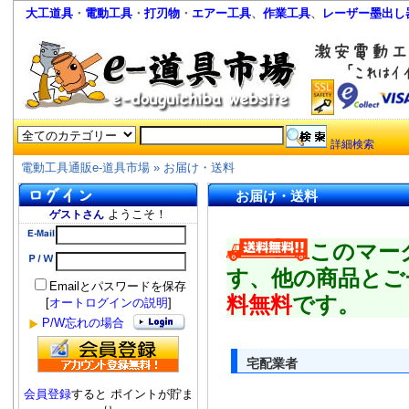
大工道具
・
電動工具
・
打刃物
・
エアー工具
、
作業工具
、
レーザー墨出し
詳細検索
電動工具通販e-道具市場
»
お届け・送料
お届け・送料
ようこそ！
ゲストさん
このマー
す、他の商品とご
Emailとパスワードを保存
料無料
です。
[
オートログインの説明
]
P/W忘れの場合
宅配業者
会員登録
すると ポイントが貯ま