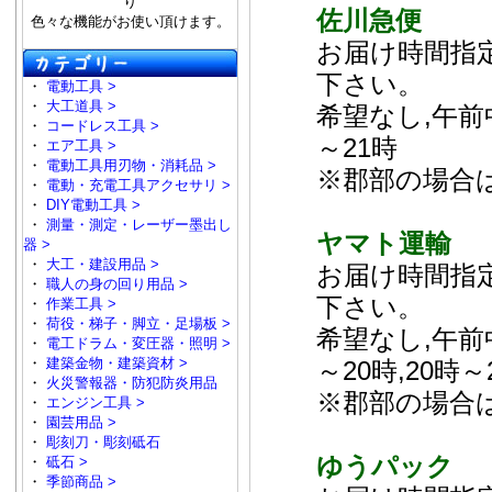
り
佐川急便
色々な機能がお使い頂けます。
お届け時間指
下さい。
・
電動工具 >
・
大工道具 >
希望なし,午前中,
・
コードレス工具 >
～21時
・
エア工具 >
・
電動工具用刃物・消耗品 >
※郡部の場合
・
電動・充電工具アクセサリ >
・
DIY電動工具 >
・
測量・測定・レーザー墨出し
ヤマト運輸
器 >
・
大工・建設用品 >
お届け時間指
・
職人の身の回り用品 >
下さい。
・
作業工具 >
・
荷役・梯子・脚立・足場板 >
希望なし,午前中,
・
電工ドラム・変圧器・照明 >
・
建築金物・建築資材 >
～20時,20時～
・
火災警報器・防犯防炎用品
※郡部の場合
・
エンジン工具 >
・
園芸用品 >
・
彫刻刀・彫刻砥石
ゆうパック
・
砥石 >
・
季節商品 >