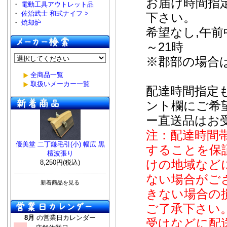
お届け時間指
・
電動工具アウトレット品
・
佐治武士 和式ナイフ >
下さい。
・
焼却炉
希望なし,午前中,
～21時
※郡部の場合
全商品一覧
取扱いメーカー一覧
配達時間指定
ント欄にご希
ー直送品はお
注：配達時間
優美堂 二丁鎌毛引(小) 幅広 黒
することを保
檀波張り
けの地域など
8,250円(税込)
ない場合がご
新着商品を見る
きない場合の
ご了承下さい
8月
の営業日カレンダー
受けなどに配