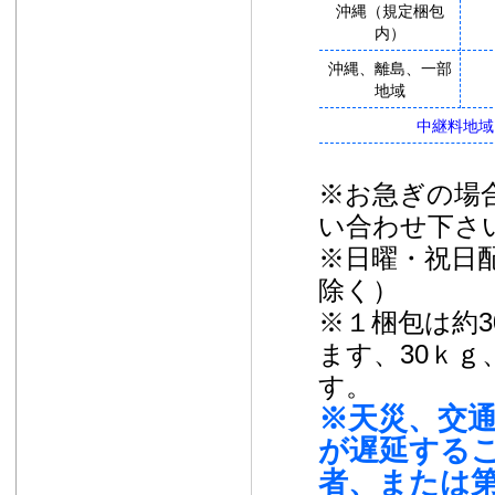
沖縄（規定梱包
内）
沖縄、離島、一部
地域
中継料地域
※お急ぎの場
い合わせ下さ
※日曜・祝日
除く）
※１梱包は約3
ます、30ｋｇ
す。
※天災、交
が遅延する
者、または