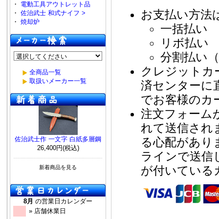
・
電動工具アウトレット品
お支払い方法
・
佐治武士 和式ナイフ >
・
焼却炉
一括払い
リボ払い
分割払い（
クレジットカ
全商品一覧
取扱いメーカー一覧
済センターに
でお客様のカ
注文フォーム
れて送信され
る心配があり
佐治武士作 一文字 白紙多層鋼
26,400円(税込)
ラインで送信
が付いている
新着商品を見る
8月
の営業日カレンダー
» 店舗休業日