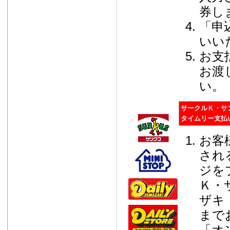
券し
「申
いい
お支
お渡
い。
サークルＫ・サ
タイムリー支払
お客
され
ジを
Ｋ・
ザキ
まで
「オ