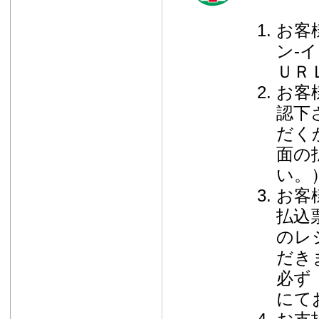
お客
ン-
ＵＲ
お客
認下
だく
面の
い。
お客
払込
のレ
だき
必ず
にて