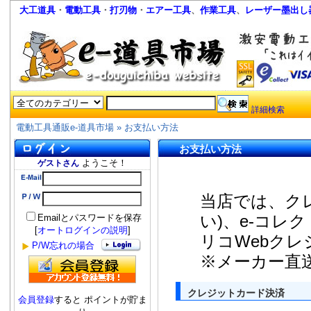
大工道具
・
電動工具
・
打刃物
・
エアー工具
、
作業工具
、
レーザー墨出し
詳細検索
電動工具通販e-道具市場
»
お支払い方法
お支払い方法
ようこそ！
ゲストさん
当店では、ク
い)、e-コレ
Emailとパスワードを保存
[
オートログインの説明
]
リコWebク
P/W忘れの場合
※メーカー直
クレジットカード決済
会員登録
すると ポイントが貯ま