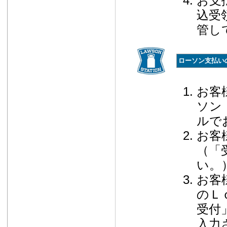
お支
込受
管し
ローソン支払い
お客
ソン
ルで
お客
（「
い。
お客
のＬ
受付
入力