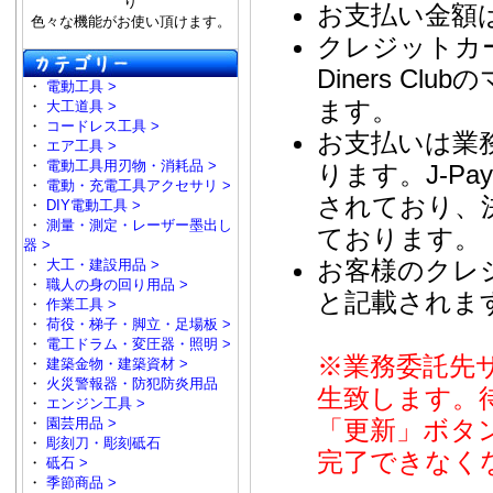
り
お支払い金額
色々な機能がお使い頂けます。
クレジットカード
Diners 
・
電動工具 >
ます。
・
大工道具 >
・
コードレス工具 >
お支払いは業務
・
エア工具 >
・
電動工具用刃物・消耗品 >
ります。J-P
・
電動・充電工具アクセサリ >
されており、
・
DIY電動工具 >
・
測量・測定・レーザー墨出し
ております。
器 >
お客様のクレジ
・
大工・建設用品 >
・
職人の身の回り用品 >
と記載されま
・
作業工具 >
・
荷役・梯子・脚立・足場板 >
・
電工ドラム・変圧器・照明 >
※業務委託先
・
建築金物・建築資材 >
・
火災警報器・防犯防炎用品
生致します。
・
エンジン工具 >
「更新」ボタ
・
園芸用品 >
・
彫刻刀・彫刻砥石
完了できなく
・
砥石 >
・
季節商品 >