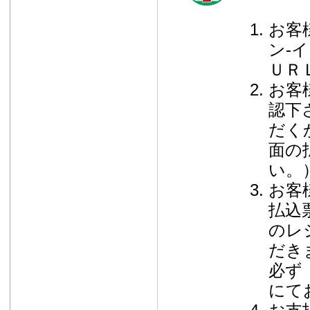
お客
ン-
ＵＲ
お客
認下
だく
面の
い。
お客
払込
のレ
だき
必ず
にて