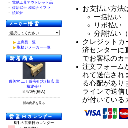
・
電動工具アウトレット品
お支払い方法
・
佐治武士 和式ナイフ >
・
焼却炉
一括払い
リボ払い
分割払い（
クレジットカ
全商品一覧
取扱いメーカー一覧
済センターに
でお客様のカ
注文フォーム
れて送信され
る心配があり
優美堂 二丁鎌毛引(大) 幅広 黒
檀波張り
ラインで送信
8,470円(税込)
が付いている
新着商品を見る
8月
の営業日カレンダー