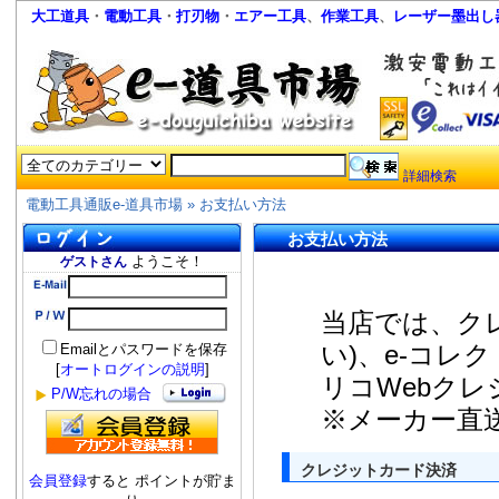
大工道具
・
電動工具
・
打刃物
・
エアー工具
、
作業工具
、
レーザー墨出し
詳細検索
電動工具通販e-道具市場
»
お支払い方法
お支払い方法
ようこそ！
ゲストさん
当店では、ク
い)、e-コレ
Emailとパスワードを保存
[
オートログインの説明
]
リコWebク
P/W忘れの場合
※メーカー直
クレジットカード決済
会員登録
すると ポイントが貯ま