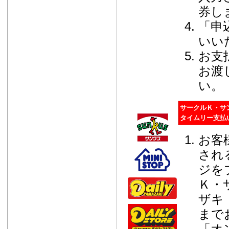
券し
「申
いい
お支
お渡
い。
サークルＫ・サ
タイムリー支払
お客
され
ジを
Ｋ・
ザキ
まで
「オ