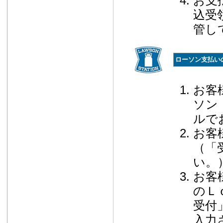
お支
込受
管し
ローソン支払い
お客
ソン
ルで
お客
（「
い。
お客
のＬ
受付
入力