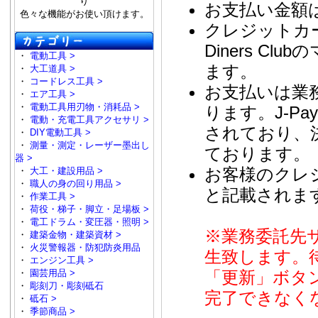
り
お支払い金額
色々な機能がお使い頂けます。
クレジットカード
Diners 
・
電動工具 >
ます。
・
大工道具 >
・
コードレス工具 >
お支払いは業務
・
エア工具 >
・
電動工具用刃物・消耗品 >
ります。J-P
・
電動・充電工具アクセサリ >
されており、
・
DIY電動工具 >
・
測量・測定・レーザー墨出し
ております。
器 >
お客様のクレジ
・
大工・建設用品 >
・
職人の身の回り用品 >
と記載されま
・
作業工具 >
・
荷役・梯子・脚立・足場板 >
・
電工ドラム・変圧器・照明 >
※業務委託先
・
建築金物・建築資材 >
・
火災警報器・防犯防炎用品
生致します。
・
エンジン工具 >
「更新」ボタ
・
園芸用品 >
・
彫刻刀・彫刻砥石
完了できなく
・
砥石 >
・
季節商品 >