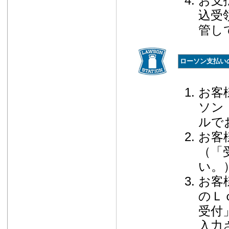
お支
込受
管し
ローソン支払い
お客
ソン
ルで
お客
（「
い。
お客
のＬ
受付
入力