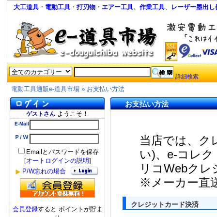
大工道具
・
電動工具
・
打刃物
・
エアー工具
、
作業工具
、
レーザー墨出し
詳細検索
電動工具通販e-道具市場
»
お支払い方法
お支払い方法
ようこそ！
ゲストさん
当店では、ク
い)、e-コレ
Emailとパスワードを保存
[
オートログインの説明
]
リコWebク
P/W忘れの場合
※メーカー直
クレジットカード決済
会員登録
すると ポイントが貯ま