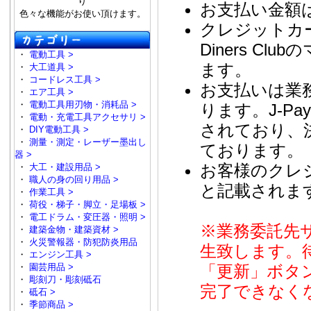
り
お支払い金額
色々な機能がお使い頂けます。
クレジットカード
Diners 
・
電動工具 >
ます。
・
大工道具 >
・
コードレス工具 >
お支払いは業務
・
エア工具 >
・
電動工具用刃物・消耗品 >
ります。J-P
・
電動・充電工具アクセサリ >
されており、
・
DIY電動工具 >
・
測量・測定・レーザー墨出し
ております。
器 >
お客様のクレジ
・
大工・建設用品 >
・
職人の身の回り用品 >
と記載されま
・
作業工具 >
・
荷役・梯子・脚立・足場板 >
・
電工ドラム・変圧器・照明 >
※業務委託先
・
建築金物・建築資材 >
・
火災警報器・防犯防炎用品
生致します。
・
エンジン工具 >
「更新」ボタ
・
園芸用品 >
・
彫刻刀・彫刻砥石
完了できなく
・
砥石 >
・
季節商品 >