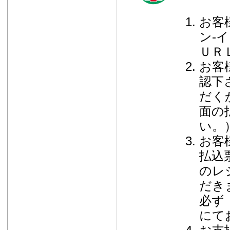
お客
ン-
ＵＲ
お客
認下
だく
面の
い。
お客
払込
のレ
だき
必ず
にて