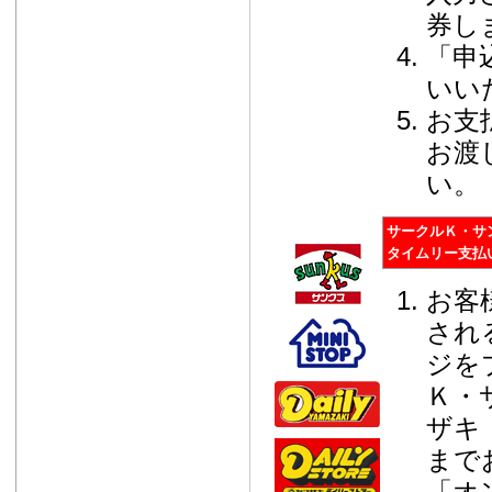
券し
「申
いい
お支
お渡
い。
サークルＫ・サ
タイムリー支払
お客
され
ジを
Ｋ・
ザキ
まで
「オ