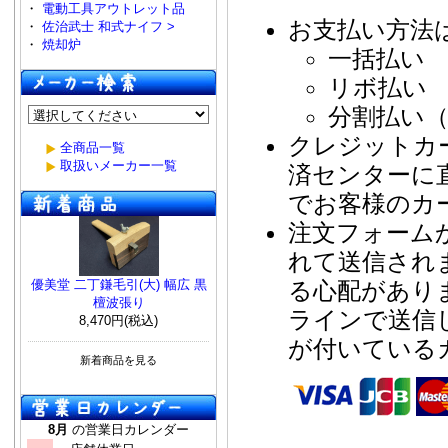
・
電動工具アウトレット品
お支払い方法
・
佐治武士 和式ナイフ >
・
焼却炉
一括払い
リボ払い
分割払い（
クレジットカ
全商品一覧
取扱いメーカー一覧
済センターに
でお客様のカ
注文フォーム
れて送信され
る心配があり
優美堂 二丁鎌毛引(大) 幅広 黒
檀波張り
ラインで送信
8,470円(税込)
が付いている
新着商品を見る
8月
の営業日カレンダー