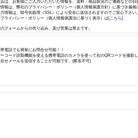
当店は、お客様にご入力いただいた情報を、送料・商品状況のご連絡などの目
人情報は、弊社のプライバシー・ポリシー（個人情報保護方針）に基づき厳格
入力情報は、暗号化処理（SSL）により安全に送信されますのでご安心下さい
※プライバシー・ポリシー（個人情報保護法に基づく表示）は[
こちら
]
このフォームからの売り込み、及び営業は禁止です。
携帯電話でも簡単にお問合せ可能！！
バーコード読取機能を使える携帯電話のカメラを使って右のQRコードを撮影
い合せメールを送信することが可能です。(匿名不可)