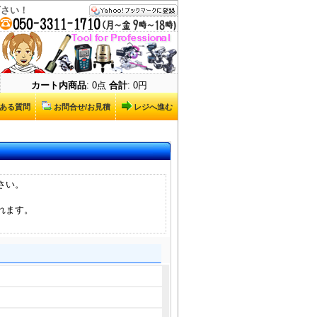
下さい！
カート内商品
: 0点
合計
: 0円
ある質問
お問合せ/お見積
レジへ進む
さい。
れます。