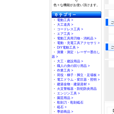
り
色々な機能がお使い頂けます。
・
電動工具 >
ご
・
大工道具 >
・
コードレス工具 >
・
エア工具 >
・
電動工具用刃物・消耗品 >
・
電動・充電工具アクセサリ >
ご
・
DIY電動工具 >
・
測量・測定・レーザー墨出し
器 >
・
大工・建設用品 >
・
職人の身の回り用品 >
・
作業工具 >
・
荷役・梯子・脚立・足場板 >
・
電工ドラム・変圧器・照明 >
・
建築金物・建築資材 >
・
火災警報器・防犯防炎用品
・
エンジン工具 >
・
園芸用品 >
・
彫刻刀・彫刻砥石
・
砥石 >
・
季節商品 >