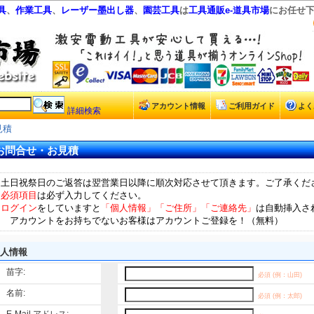
具
、
作業工具
、
レーザー墨出し器
、
園芸工具
は
工具通販e-道具市場
にお任せ
アカウント情報
ご利用ガイド
よく
詳細検索
見積
お問合せ・お見積
・土日祝祭日のご返答は翌営業日以降に順次対応させて頂きます。ご了承くだ
・
必須項目
は必ず入力してください。
・
ログイン
をしていますと
「個人情報」「ご住所」「ご連絡先」
は自動挿入さ
アカウントをお持ちでないお客様はアカウントご登録を！（無料）
人情報
苗字:
必須 (例：山田)
名前:
必須 (例：太郎)