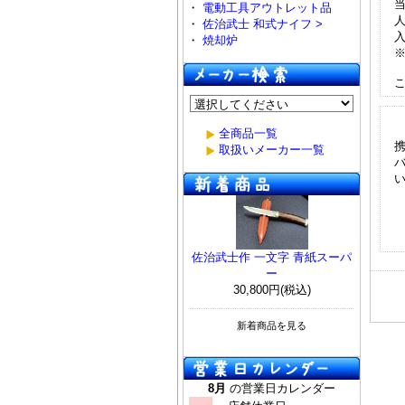
・
電動工具アウトレット品
・
佐治武士 和式ナイフ >
・
焼却炉
全商品一覧
取扱いメーカー一覧
佐治武士作 一文字 青紙スーパ
ー
30,800円(税込)
新着商品を見る
8月
の営業日カレンダー