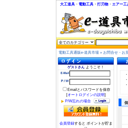
大工道具
・
電動工具
・
打刃物
・
エアー工
電動工具通販e-道具市場
»
お問合せ・お
ようこそ！
ゲストさん
Emailとパスワードを保存
[
オートログインの説明
]
P/W忘れの場合
個
会員登録
すると ポイントが貯ま