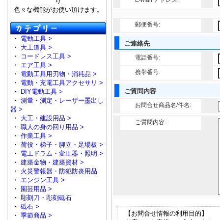
E-Mail アドレス:
り
色々な機能がお使い頂けます。
郵便番号:
・
電動工具 >
ご連絡先
・
大工道具 >
・
コードレス工具 >
電話番号:
・
エア工具 >
携帯番号:
・
電動工具用刃物・消耗品 >
・
電動・充電工具アクセサリ >
ご質問内容
・
DIY電動工具 >
・
測量・測定・レーザー墨出し
お問合せ商品名/件名:
器 >
・
大工・建設用品 >
ご質問内容:
・
職人の身の回り用品 >
・
作業工具 >
・
荷役・梯子・脚立・足場板 >
・
電工ドラム・変圧器・照明 >
・
建築金物・建築資材 >
・
火災警報器・防犯防炎用品
・
エンジン工具 >
・
園芸用品 >
・
彫刻刀・彫刻砥石
・
砥石 >
【お問合せ情報の利用目的】
・
季節商品 >