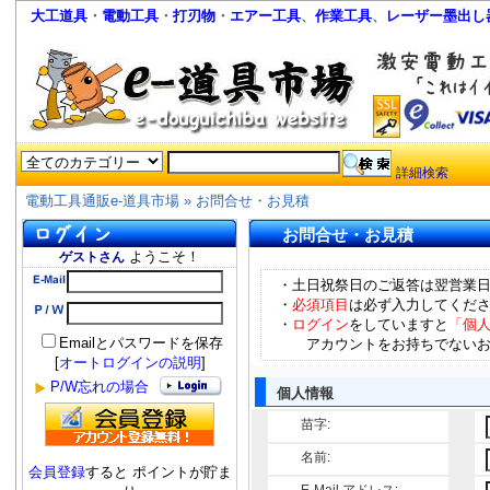
大工道具
・
電動工具
・
打刃物
・
エアー工具
、
作業工具
、
レーザー墨出し
詳細検索
電動工具通販e-道具市場
»
お問合せ・お見積
お問合せ・お見積
ようこそ！
ゲストさん
・土日祝祭日のご返答は翌営業
・
必須項目
は必ず入力してくだ
・
ログイン
をしていますと
「個
Emailとパスワードを保存
アカウントをお持ちでないお
[
オートログインの説明
]
P/W忘れの場合
個人情報
苗字:
名前:
会員登録
すると ポイントが貯ま