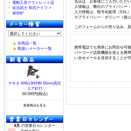
当店は、お客様にご入力いただ
・
電動工具アウトレット品
人情報は、弊社のプライバシー
・
佐治武士 和式ナイフ >
入力情報は、暗号化処理（SSL
・
焼却炉
※プライバシー・ポリシー（個人
このフォームからの売り込み、
全商品一覧
携帯電話でも簡単にお問合せ可
取扱いメーカー一覧
バーコード読取機能を使える携帯
い合せメールを送信することが可
マキタ AN513H/HM 50mm高圧
エア釘打
60,500円(税込)
新着商品を見る
8月
の営業日カレンダー