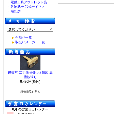
・
電動工具アウトレット品
・
佐治武士 和式ナイフ >
・
焼却炉
全商品一覧
取扱いメーカー一覧
優美堂 二丁鎌毛引(大) 幅広 黒
檀波張り
8,470円(税込)
新着商品を見る
8月
の営業日カレンダー