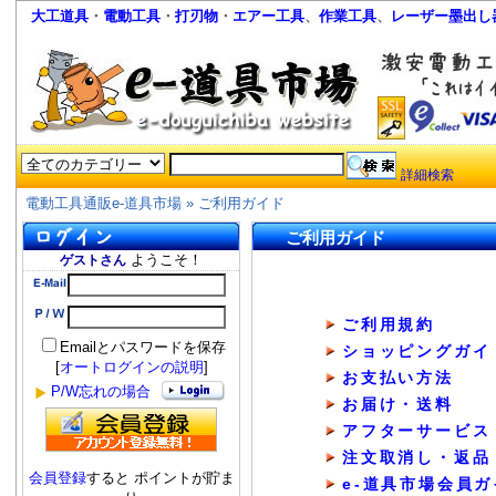
大工道具
・
電動工具
・
打刃物
・
エアー工具
、
作業工具
、
レーザー墨出し
詳細検索
電動工具通販e-道具市場
»
ご利用ガイド
ご利用ガイド
ようこそ！
ゲストさん
ご利用規約
Emailとパスワードを保存
ショッピングガイ
[
オートログインの説明
]
お支払い方法
P/W忘れの場合
お届け・送料
アフターサービス
注文取消し・返品
会員登録
すると ポイントが貯ま
e-道具市場会員ガ