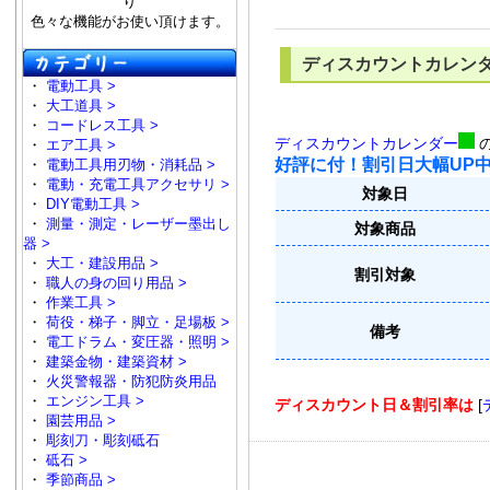
り
色々な機能がお使い頂けます。
ディスカウントカレン
・
電動工具 >
・
大工道具 >
・
コードレス工具 >
ディスカウントカレンダー
・
エア工具 >
好評に付！割引日大幅UP
・
電動工具用刃物・消耗品 >
・
電動・充電工具アクセサリ >
対象日
・
DIY電動工具 >
・
測量・測定・レーザー墨出し
対象商品
器 >
・
大工・建設用品 >
割引対象
・
職人の身の回り用品 >
・
作業工具 >
・
荷役・梯子・脚立・足場板 >
備考
・
電工ドラム・変圧器・照明 >
・
建築金物・建築資材 >
・
火災警報器・防犯防炎用品
・
エンジン工具 >
ディスカウント日＆割引率は
[
・
園芸用品 >
・
彫刻刀・彫刻砥石
・
砥石 >
・
季節商品 >