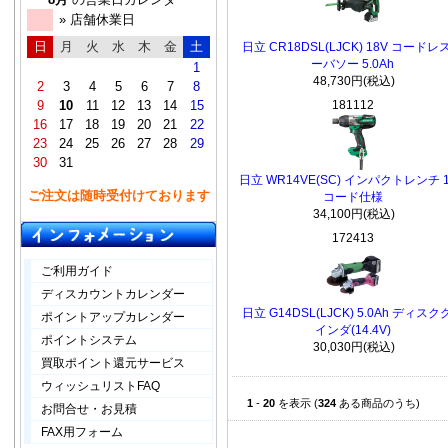
» 店舗休業日
日
月
火
水
木
金
土
日立 CR18DSL(LJCK) 18V コードレ
ーバソー 5.0Ah
1
48,730円(税込)
2
3
4
5
6
7
8
9
10
11
12
13
14
15
181112
16
17
18
19
20
21
22
23
24
25
26
27
28
29
30
31
日立 WR14VE(SC) インパクトレンチ 
ご注文は随時受付けております
コード仕様
34,100円(税込)
172413
ご利用ガイド
ディスカウントカレンダー
日立 G14DSL(LJCK) 5.0Ah ディスク
ポイントアップカレンダー
インダ(14.4V)
ポイントシステム
30,030円(税込)
買取ポイント還元サービス
ウィッシュリストFAQ
1
-
20
を表示 (
324
ある商品のうち)
お問合せ・お見積
FAX用フォーム