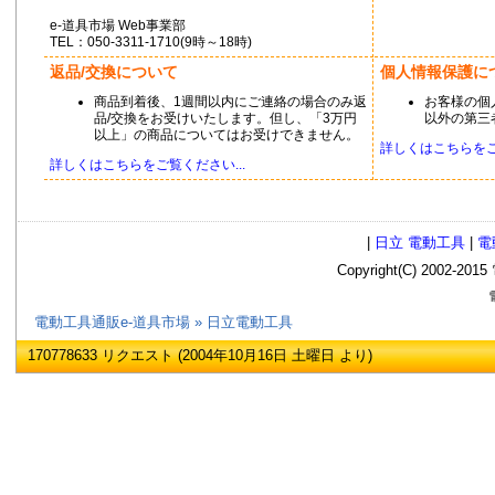
e-道具市場 Web事業部
TEL：050-3311-1710(9時～18時)
返品/交換について
個人情報保護に
商品到着後、1週間以内にご連絡の場合のみ返
お客様の個
品/交換をお受けいたします。但し、「3万円
以外の第三
以上」の商品についてはお受けできません。
詳しくはこちらをご覧
詳しくはこちらをご覧ください...
|
日立 電動工具
|
電
Copyright(C) 2002
電
電動工具通販e-道具市場
» 日立電動工具
170778633 リクエスト (2004年10月16日 土曜日 より)