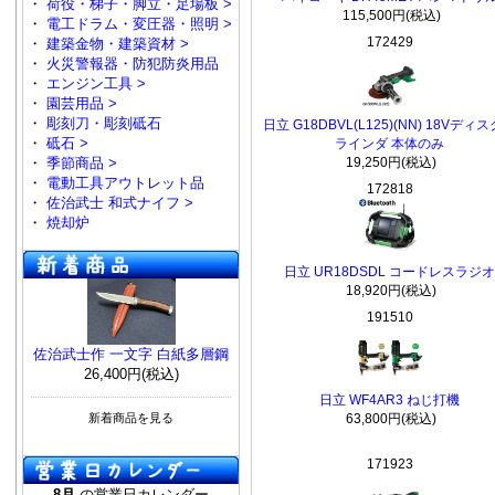
・
荷役・梯子・脚立・足場板 >
115,500円(税込)
・
電工ドラム・変圧器・照明 >
172429
・
建築金物・建築資材 >
・
火災警報器・防犯防炎用品
・
エンジン工具 >
・
園芸用品 >
・
彫刻刀・彫刻砥石
日立 G18DBVL(L125)(NN) 18Vディ
・
砥石 >
ラインダ 本体のみ
・
季節商品 >
19,250円(税込)
・
電動工具アウトレット品
172818
・
佐治武士 和式ナイフ >
・
焼却炉
日立 UR18DSDL コードレスラジオ
18,920円(税込)
191510
佐治武士作 一文字 白紙多層鋼
26,400円(税込)
日立 WF4AR3 ねじ打機
新着商品を見る
63,800円(税込)
171923
8月
の営業日カレンダー