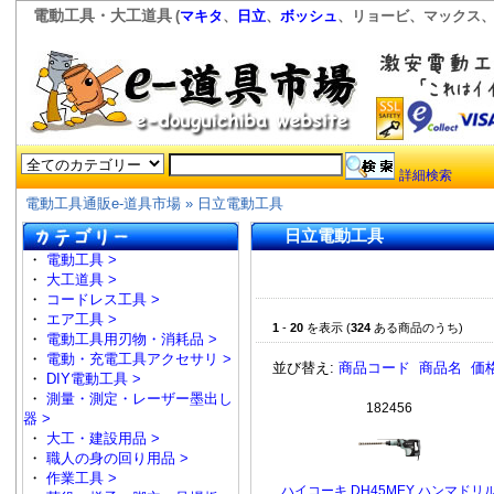
電動工具・大工道具
(
マキタ
、
日立
、
ボッシュ
、リョービ、マックス、
詳細検索
電動工具通販e-道具市場
» 日立電動工具
日立電動工具
・
電動工具 >
・
大工道具 >
・
コードレス工具 >
・
エア工具 >
1
-
20
を表示 (
324
ある商品のうち)
・
電動工具用刃物・消耗品 >
・
電動・充電工具アクセサリ >
並び替え:
商品コード
商品名
価
・
DIY電動工具 >
・
測量・測定・レーザー墨出し
182456
器 >
・
大工・建設用品 >
・
職人の身の回り用品 >
・
作業工具 >
ハイコーキ DH45MEY ハンマドリ