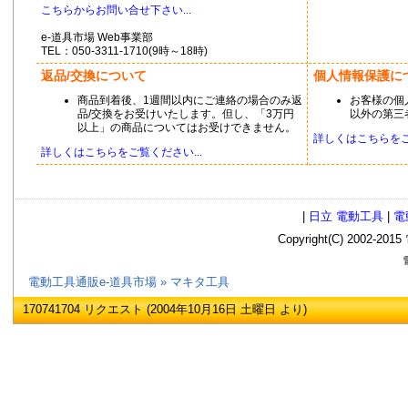
こちらからお問い合せ下さい...
e-道具市場 Web事業部
TEL：050-3311-1710(9時～18時)
返品/交換について
個人情報保護に
商品到着後、1週間以内にご連絡の場合のみ返
お客様の個
品/交換をお受けいたします。但し、「3万円
以外の第三
以上」の商品についてはお受けできません。
詳しくはこちらをご覧
詳しくはこちらをご覧ください...
|
日立 電動工具
|
電
Copyright(C) 2002
電
電動工具通販e-道具市場
» マキタ工具
170741704 リクエスト (2004年10月16日 土曜日 より)