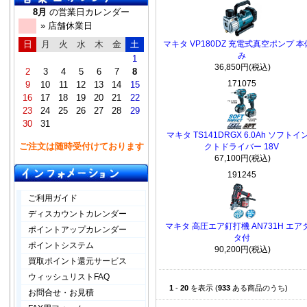
8月
の営業日カレンダー
» 店舗休業日
日
月
火
水
木
金
土
マキタ VP180DZ 充電式真空ポンプ 
み
1
36,850円(税込)
2
3
4
5
6
7
8
171075
9
10
11
12
13
14
15
16
17
18
19
20
21
22
23
24
25
26
27
28
29
30
31
マキタ TS141DRGX 6.0Ah ソフトイ
ご注文は随時受付けております
クトドライバー 18V
67,100円(税込)
191245
ご利用ガイド
ディスカウントカレンダー
マキタ 高圧エア釘打機 AN731H エア
ポイントアップカレンダー
タ付
ポイントシステム
90,200円(税込)
買取ポイント還元サービス
ウィッシュリストFAQ
1
-
20
を表示 (
933
ある商品のうち)
お問合せ・お見積