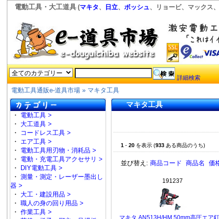
電動工具・大工道具
(
マキタ
、
日立
、
ボッシュ
、リョービ、マックス、
詳細検索
電動工具通販e-道具市場
» マキタ工具
マキタ工具
・
電動工具 >
・
大工道具 >
・
コードレス工具 >
・
エア工具 >
1
-
20
を表示 (
933
ある商品のうち)
・
電動工具用刃物・消耗品 >
・
電動・充電工具アクセサリ >
並び替え:
商品コード
商品名
価
・
DIY電動工具 >
・
測量・測定・レーザー墨出し
191237
器 >
・
大工・建設用品 >
・
職人の身の回り用品 >
・
作業工具 >
マキタ AN513H/HM 50mm高圧エア