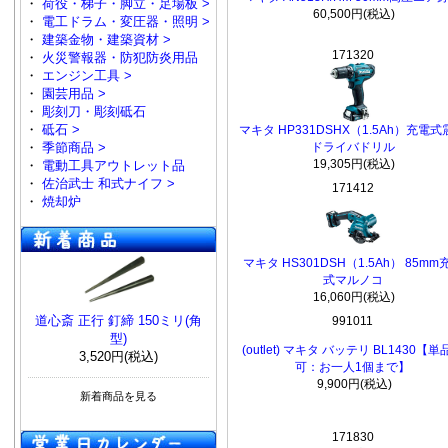
・
荷役・梯子・脚立・足場板 >
60,500円(税込)
・
電工ドラム・変圧器・照明 >
・
建築金物・建築資材 >
171320
・
火災警報器・防犯防炎用品
・
エンジン工具 >
・
園芸用品 >
・
彫刻刀・彫刻砥石
・
砥石 >
マキタ HP331DSHX（1.5Ah）充電式
・
季節商品 >
ドライバドリル
19,305円(税込)
・
電動工具アウトレット品
・
佐治武士 和式ナイフ >
171412
・
焼却炉
マキタ HS301DSH（1.5Ah） 85mm
式マルノコ
16,060円(税込)
道心斎 正行 釘締 150ミリ(角
991011
型)
(outlet) マキタ バッテリ BL1430【単
3,520円(税込)
可：お一人1個まで】
9,900円(税込)
新着商品を見る
171830