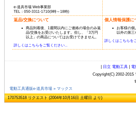
e-道具市場 Web事業部
TEL：050-3311-1710(9時～18時)
返品/交換について
個人情報保護に
商品到着後、1週間以内にご連絡の場合のみ返
お客様の個
品/交換をお受けいたします。但し、「3万円
以外の第三
以上」の商品についてはお受けできません。
詳しくはこちらをご覧
詳しくはこちらをご覧ください...
|
日立 電動工具
|
電
Copyright(C) 2002
電
電動工具通販e-道具市場
» マックス
170753518 リクエスト (2004年10月16日 土曜日 より)