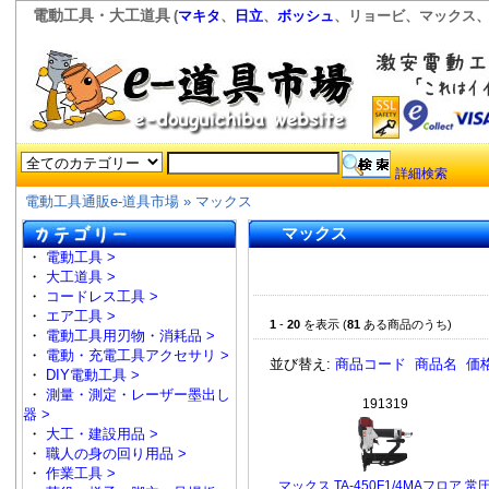
電動工具・大工道具
(
マキタ
、
日立
、
ボッシュ
、リョービ、マックス、
詳細検索
電動工具通販e-道具市場
» マックス
マックス
・
電動工具 >
・
大工道具 >
・
コードレス工具 >
・
エア工具 >
1
-
20
を表示 (
81
ある商品のうち)
・
電動工具用刃物・消耗品 >
・
電動・充電工具アクセサリ >
並び替え:
商品コード
商品名
価
・
DIY電動工具 >
・
測量・測定・レーザー墨出し
191319
器 >
・
大工・建設用品 >
・
職人の身の回り用品 >
・
作業工具 >
マックス TA-450F1/4MAフロア 常