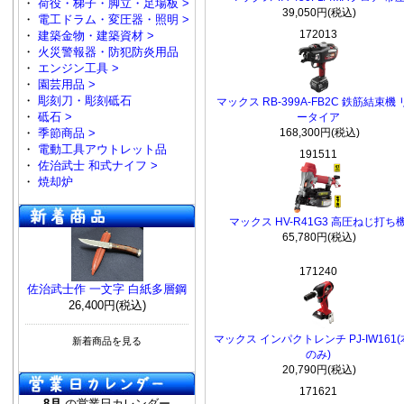
・
荷役・梯子・脚立・足場板 >
39,050円(税込)
・
電工ドラム・変圧器・照明 >
172013
・
建築金物・建築資材 >
・
火災警報器・防犯防炎用品
・
エンジン工具 >
・
園芸用品 >
・
彫刻刀・彫刻砥石
マックス RB-399A-FB2C 鉄筋結束機
・
砥石 >
ータイア
・
季節商品 >
168,300円(税込)
・
電動工具アウトレット品
191511
・
佐治武士 和式ナイフ >
・
焼却炉
マックス HV-R41G3 高圧ねじ打ち
65,780円(税込)
171240
佐治武士作 一文字 白紙多層鋼
26,400円(税込)
マックス インパクトレンチ PJ-IW161
新着商品を見る
のみ)
20,790円(税込)
171621
8月
の営業日カレンダー