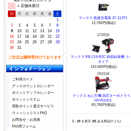
» 店舗休業日
日
月
火
水
木
金
土
マックス 急速充電器 JC-112F1
1
12,760円(税込)
2
3
4
5
6
7
8
9
10
11
12
13
14
15
172010
16
17
18
19
20
21
22
23
24
25
26
27
28
29
30
31
マックス RB-219-B2C 鉄筋結束機 リ
ご注文は随時受付けております
タイア
162,800円(税込)
191518
ご利用ガイド
ディスカウントカレンダー
ポイントアップカレンダー
マックス ねじ打機 高圧ターボドライ
ポイントシステム
HV-R32G1
65,780円(税込)
買取ポイント還元サービス
ウィッシュリストFAQ
お問合せ・お見積
1
-
20
を表示 (
81
ある商品のうち)
FAX用フォーム