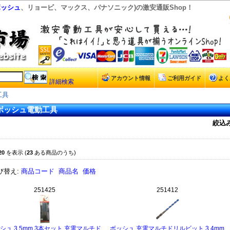
ボッシュ
、リョービ、マックス、パナソニック)の激安通販Shop！
アカウント情報
ご利用ガイド
よく
詳細検索
工具
ボッシュ電動工具
絞込み
20
を表示 (
23
ある商品のうち)
び替え:
商品コード
商品名
価格
251425
251412
シュ 3.5mm 3本セット 充電マルチド
ボッシュ 充電マルチドリルビット 3.4mm