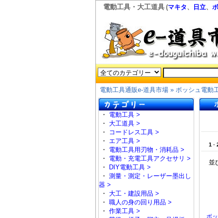
電動工具・大工道具
(
マキタ
、
日立
、
電動工具通販e-道具市場
» ボッシュ電動
・
電動工具 >
・
大工道具 >
・
コードレス工具 >
・
エア工具 >
1
-
・
電動工具用刃物・消耗品 >
・
電動・充電工具アクセサリ >
並
・
DIY電動工具 >
・
測量・測定・レーザー墨出し
器 >
・
大工・建設用品 >
・
職人の身の回り用品 >
・
作業工具 >
ボッ