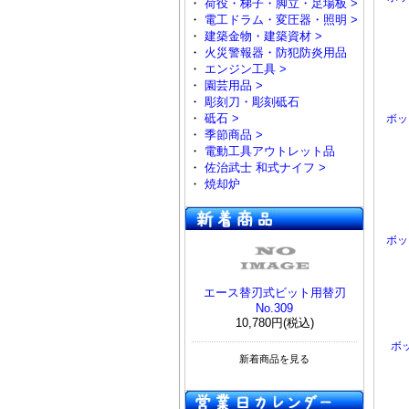
・
荷役・梯子・脚立・足場板 >
・
電工ドラム・変圧器・照明 >
・
建築金物・建築資材 >
・
火災警報器・防犯防炎用品
・
エンジン工具 >
・
園芸用品 >
・
彫刻刀・彫刻砥石
・
砥石 >
ボッ
・
季節商品 >
・
電動工具アウトレット品
・
佐治武士 和式ナイフ >
・
焼却炉
ボッ
エース替刃式ビット用替刃
No.309
10,780円(税込)
ボ
新着商品を見る