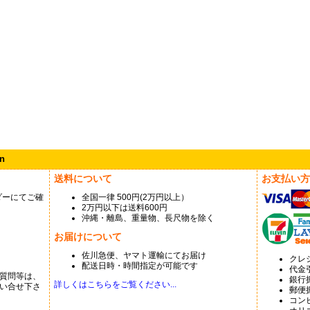
n
送料について
お支払い方
ダーにてご確
全国一律 500円(2万円以上）
2万円以下は送料600円
沖縄・離島、重量物、長尺物を除く
お届けについて
佐川急便、ヤマト運輸にてお届け
クレ
配送日時・時間指定が可能です
代金
質問等は、
銀行
詳しくはこちらをご覧ください...
い合せ下さ
郵便
コン