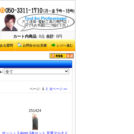
カート内商品
: 0点
合計
: 0円
ある質問
お問合せ/お見積
レジへ進む
:
ページ:
1
2
次ページ >>
251424
ボッシュ 3.4mm 3本セット 充電マルチド