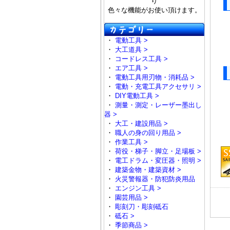
り
色々な機能がお使い頂けます。
・
電動工具 >
・
大工道具 >
・
コードレス工具 >
・
エア工具 >
・
電動工具用刃物・消耗品 >
・
電動・充電工具アクセサリ >
・
DIY電動工具 >
・
測量・測定・レーザー墨出し
器 >
・
大工・建設用品 >
・
職人の身の回り用品 >
・
作業工具 >
・
荷役・梯子・脚立・足場板 >
・
電工ドラム・変圧器・照明 >
・
建築金物・建築資材 >
・
火災警報器・防犯防炎用品
・
エンジン工具 >
・
園芸用品 >
・
彫刻刀・彫刻砥石
・
砥石 >
・
季節商品 >