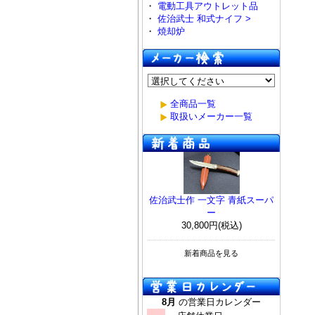
・
電動工具アウトレット品
・
佐治武士 和式ナイフ >
・
焼却炉
全商品一覧
取扱いメーカー一覧
佐治武士作 一文字 青紙スーパ
ー
30,800円(税込)
新着商品を見る
8月
の営業日カレンダー