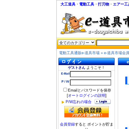
大工道具
・
電動工具
・
打刃物
・
エアー工
電動工具通販e-道具市場
»
e-道具市場会
ようこそ！
ゲストさん
Emailとパスワードを保存
[
オートログインの説明
]
P/W忘れの場合
会員登録
すると ポイントが貯ま