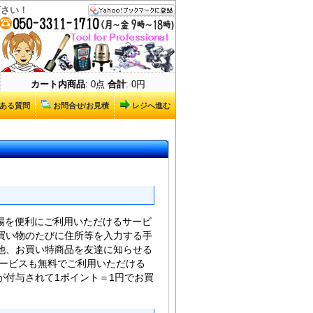
下さい！
カート内商品
: 0点
合計
: 0円
ある質問
お問合せ/お見積
レジへ進む
場を便利にご利用いただけるサービ
買い物のたびに住所等を入力する手
他、お買い特商品を友達に知らせる
サービスも無料でご利用いただける
が付与されて1ポイント＝1円でお買