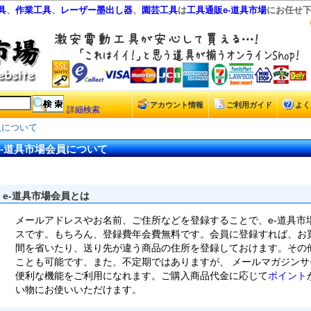
具
、
作業工具
、
レーザー墨出し器
、
園芸工具
は
工具通販e-道具市場
にお任せ
アカウント情報
ご利用ガイド
よく
詳細検索
員について
e-道具市場会員について
e-道具市場会員とは
メールアドレスやお名前、ご住所などを登録することで、e-道具市
スです。もちろん、登録費年会費無料です。会員に登録すれば、お
間を省いたり、送り先が違う商品の住所を登録しておけます。その
ことも可能です、また、不定期ではありますが、 メールマガジン
便利な機能をご利用になれます。ご購入商品代金に応じて
ポイント
い物にお使いいただけます。