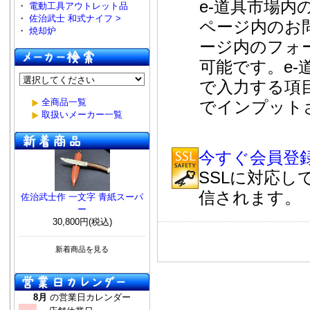
e-道具市場
・
電動工具アウトレット品
・
佐治武士 和式ナイフ >
ページ内のお
・
焼却炉
ージ内のフォ
可能です。e
で入力する項
全商品一覧
でインプット
取扱いメーカー一覧
今すぐ会員登
SSLに対応
信されます。
佐治武士作 一文字 青紙スーパ
ー
30,800円(税込)
新着商品を見る
8月
の営業日カレンダー