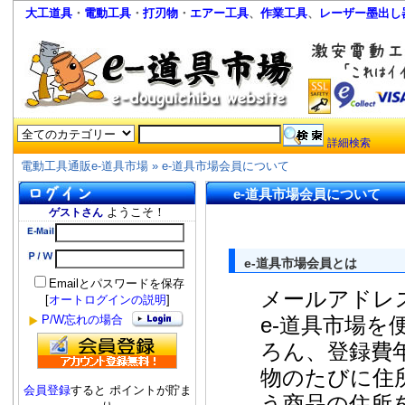
大工道具
・
電動工具
・
打刃物
・
エアー工具
、
作業工具
、
レーザー墨出し
詳細検索
電動工具通販e-道具市場
»
e-道具市場会員について
e-道具市場会員について
ようこそ！
ゲストさん
e-道具市場会員とは
Emailとパスワードを保存
メールアドレ
[
オートログインの説明
]
P/W忘れの場合
e-道具市場
ろん、登録費
物のたびに住
会員登録
すると ポイントが貯ま
う商品の住所