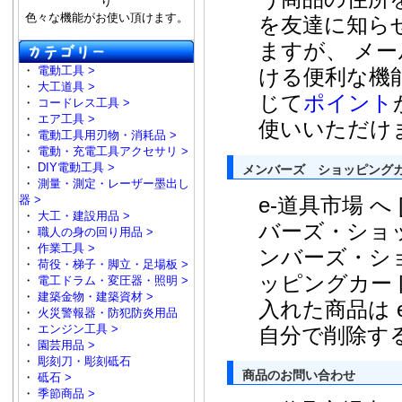
り
色々な機能がお使い頂けます。
を友達に知ら
ますが、 メ
・
電動工具 >
ける便利な機
・
大工道具 >
じて
ポイント
・
コードレス工具 >
・
エア工具 >
使いいただけ
・
電動工具用刃物・消耗品 >
・
電動・充電工具アクセサリ >
・
DIY電動工具 >
メンバーズ ショッピング
・
測量・測定・レーザー墨出し
e-道具市場 
器 >
・
大工・建設用品 >
バーズ・ショッ
・
職人の身の回り用品 >
・
作業工具 >
ンバーズ・シ
・
荷役・梯子・脚立・足場板 >
ッピングカー
・
電工ドラム・変圧器・照明 >
・
建築金物・建築資材 >
入れた商品は 
・
火災警報器・防犯防炎用品
・
エンジン工具 >
自分で削除す
・
園芸用品 >
・
彫刻刀・彫刻砥石
商品のお問い合わせ
・
砥石 >
・
季節商品 >