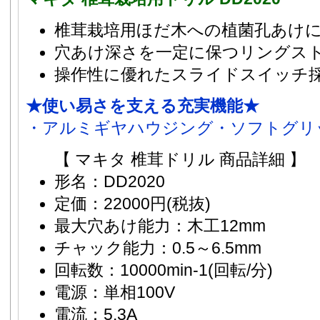
椎茸栽培用ほだ木への植菌孔あけに
穴あけ深さを一定に保つリングス
操作性に優れたスライドスイッチ
★使い易さを支える充実機能★
・アルミギヤハウジング・ソフトグリ
【 マキタ 椎茸ドリル 商品詳細 】
形名：DD2020
定価：22000円(税抜)
最大穴あけ能力：木工12mm
チャック能力：0.5～6.5mm
回転数：10000min-1(回転/分)
電源：単相100V
電流：5.3A