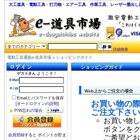
大工道具
・
電動工具
・
打刃物
・
エアー工具
、
作業工具
、
レーザー墨出し
詳細検索
電動工具通販e-道具市場
»
ショッピングガイド
ショッピングガイド
ようこそ！
ゲストさん
Web上からご注文の場合
Emailとパスワードを保存
お買い物の際
[
オートログインの説明
]
ご注文下さ
P/W忘れの場合
お買い物
ボタンを
会員登録
すると ポイントが貯ま
ご希望ど