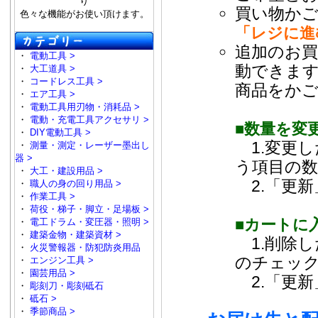
り
買い物か
色々な機能がお使い頂けます。
「レジに進
追加のお
・
電動工具 >
動できま
・
大工道具 >
・
コードレス工具 >
商品をか
・
エア工具 >
・
電動工具用刃物・消耗品 >
・
電動・充電工具アクセサリ >
■数量を変
・
DIY電動工具 >
1.変更し
・
測量・測定・レーザー墨出し
器 >
う項目の
・
大工・建設用品 >
2.「更新
・
職人の身の回り用品 >
・
作業工具 >
・
荷役・梯子・脚立・足場板 >
■カートに
・
電工ドラム・変圧器・照明 >
・
建築金物・建築資材 >
1.削除し
・
火災警報器・防犯防炎用品
のチェッ
・
エンジン工具 >
・
園芸用品 >
2.「更新
・
彫刻刀・彫刻砥石
・
砥石 >
・
季節商品 >