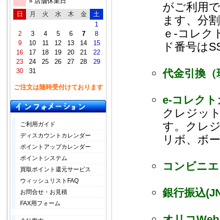
» 店舗休業日
がご利用
日
月
火
水
木
金
土
ます、分
1
ｅ-コレク
2
3
4
5
6
7
8
9
10
11
12
13
14
15
ド番号はS
16
17
18
19
20
21
22
23
24
25
26
27
28
29
30
31
代金引換（
ご注文は随時受付けております
e-コレク
クレジッ
す。クレ
ご利用ガイド
ディスカウントカレンダー
リボ、ボ
ポイントアップカレンダー
ポイントシステム
コンビニエ
買取ポイント還元サービス
ウィッシュリストFAQ
銀行振込(J
お問合せ・お見積
FAX用フォーム
オリコWe