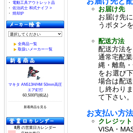
お届け先と
・
電動工具アウトレット品
お届け先
・
佐治武士 和式ナイフ >
・
焼却炉
お届け先
うボタン
配送方法
全商品一覧
配送方法を
取扱いメーカー一覧
通常宅配業
縄・離島・
をお選び
場合は配送
マキタ AN513H/HM 50mm高圧
し終わり
エア釘打
60,500円(税込)
て下さい
新着商品を見る
お支払い方
クレジット
8月
の営業日カレンダー
VISA・M