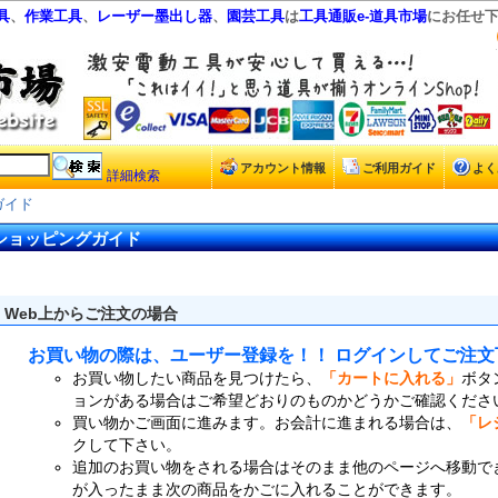
具
、
作業工具
、
レーザー墨出し器
、
園芸工具
は
工具通販e-道具市場
にお任せ
アカウント情報
ご利用ガイド
よく
詳細検索
ガイド
ショッピングガイド
Web上からご注文の場合
お買い物の際は、ユーザー登録を！！ ログインしてご注文
お買い物したい商品を見つけたら、
「カートに入れる」
ボタ
ョンがある場合はご希望どおりのものかどうかご確認くださ
買い物かご画面に進みます。お会計に進まれる場合は、
「レ
クして下さい。
追加のお買い物をされる場合はそのまま他のページへ移動で
が入ったまま次の商品をかごに入れることができます。