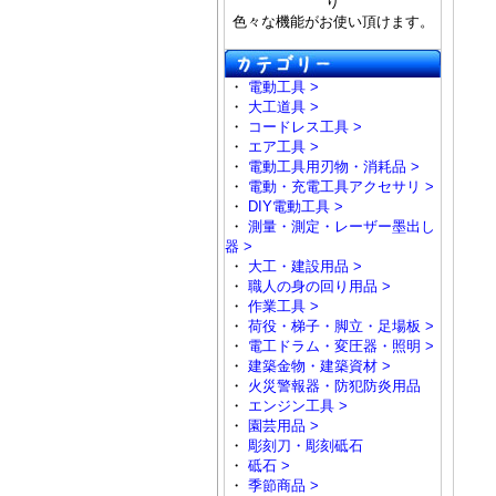
り
色々な機能がお使い頂けます。
・
電動工具 >
・
大工道具 >
・
コードレス工具 >
・
エア工具 >
・
電動工具用刃物・消耗品 >
・
電動・充電工具アクセサリ >
・
DIY電動工具 >
・
測量・測定・レーザー墨出し
器 >
・
大工・建設用品 >
・
職人の身の回り用品 >
・
作業工具 >
・
荷役・梯子・脚立・足場板 >
・
電工ドラム・変圧器・照明 >
・
建築金物・建築資材 >
・
火災警報器・防犯防炎用品
・
エンジン工具 >
・
園芸用品 >
・
彫刻刀・彫刻砥石
・
砥石 >
・
季節商品 >