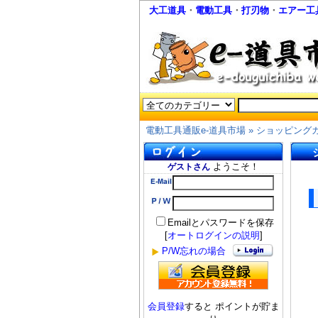
大工道具
・
電動工具
・
打刃物
・
エアー工
電動工具通販e-道具市場
»
ショッピング
ようこそ！
ゲストさん
Emailとパスワードを保存
[
オートログインの説明
]
P/W忘れの場合
会員登録
すると ポイントが貯ま