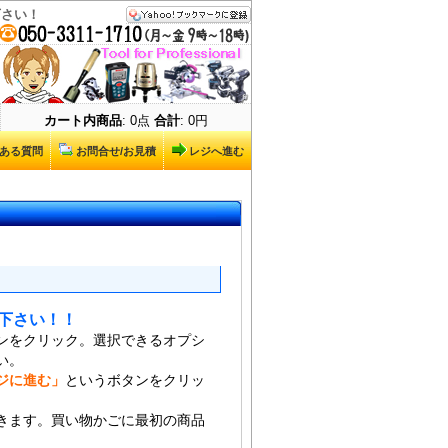
下さい！
カート内商品
: 0点
合計
: 0円
ある質問
お問合せ/お見積
レジへ進む
下さい！！
ンをクリック。選択できるオプシ
い。
ジに進む」
というボタンをクリッ
きます。買い物かごに最初の商品