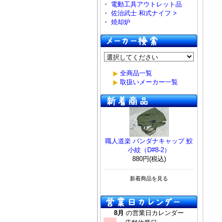
・
電動工具アウトレット品
・
佐治武士 和式ナイフ >
・
焼却炉
全商品一覧
取扱いメーカー一覧
職人道楽 バンダナキャップ 鮫
小紋（D#8-2）
880円(税込)
新着商品を見る
8月
の営業日カレンダー