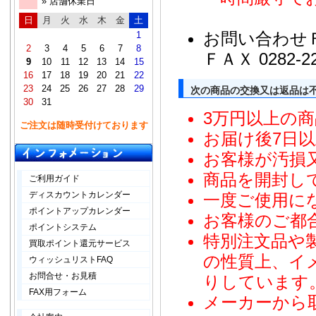
» 店舗休業日
日
月
火
水
木
金
土
お問い合わせ
1
2
3
4
5
6
7
8
ＦＡＸ 0282-22
9
10
11
12
13
14
15
16
17
18
19
20
21
22
23
24
25
26
27
28
29
次の商品の交換又は返品は
30
31
3万円以上の商
ご注文は随時受付けております
お届け後7日
お客様が汚損
商品を開封し
ご利用ガイド
ディスカウントカレンダー
一度ご使用に
ポイントアップカレンダー
お客様のご都
ポイントシステム
特別注文品や
買取ポイント還元サービス
の性質上、イ
ウィッシュリストFAQ
お問合せ・お見積
りしています
FAX用フォーム
メーカーから