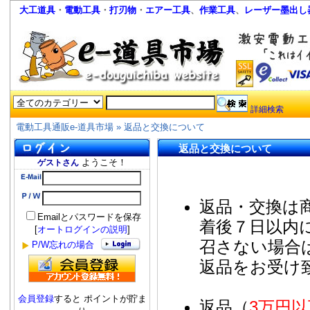
大工道具
・
電動工具
・
打刃物
・
エアー工具
、
作業工具
、
レーザー墨出し
詳細検索
電動工具通販e-道具市場
»
返品と交換について
返品と交換について
ようこそ！
ゲストさん
返品・交換は
Emailとパスワードを保存
着後７日以内
[
オートログインの説明
]
召さない場合
P/W忘れの場合
返品をお受け
会員登録
すると ポイントが貯ま
返品（
3万円