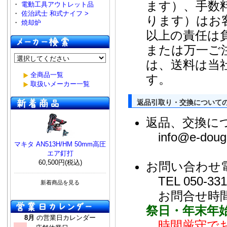
ます）、手数
・
電動工具アウトレット品
・
佐治武士 和式ナイフ >
ります）はお
・
焼却炉
以上の責任は
または万一ご
は、送料は当
全商品一覧
す。
取扱いメーカー一覧
返品引取り・交換について
返品、交換に
info@e-dougu
マキタ AN513H/HM 50mm高圧
エア釘打
60,500円(税込)
お問い合わせ
TEL 050-33
新着商品を見る
お問合せ時
祭日・年末年
8月
の営業日カレンダー
時間厳守で