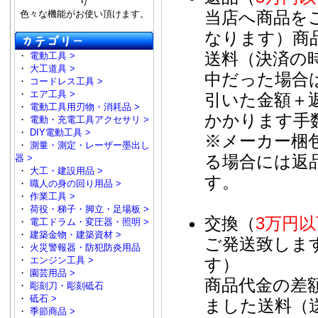
り
当店へ商品を
色々な機能がお使い頂けます。
なります）商
送料（決済の
・
電動工具 >
・
大工道具 >
中だった場合
・
コードレス工具 >
・
エア工具 >
引いた金額＋
・
電動工具用刃物・消耗品 >
かかります手
・
電動・充電工具アクセサリ >
・
DIY電動工具 >
※メーカー梱
・
測量・測定・レーザー墨出し
る場合には返
器 >
・
大工・建設用品 >
す。
・
職人の身の回り用品 >
・
作業工具 >
・
荷役・梯子・脚立・足場板 >
交換（
3万円
・
電工ドラム・変圧器・照明 >
・
建築金物・建築資材 >
ご発送致しま
・
火災警報器・防犯防炎用品
・
エンジン工具 >
す）
・
園芸用品 >
商品代金の差
・
彫刻刀・彫刻砥石
・
砥石 >
ました送料（
・
季節商品 >