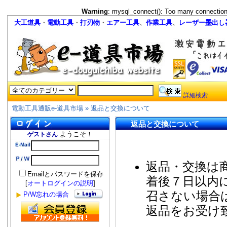
Warning
: mysql_connect(): Too many connectio
大工道具
・
電動工具
・
打刃物
・
エアー工具
、
作業工具
、
レーザー墨出し
詳細検索
電動工具通販e-道具市場
»
返品と交換について
返品と交換について
ようこそ！
ゲストさん
返品・交換は
Emailとパスワードを保存
着後７日以内
[
オートログインの説明
]
召さない場合
P/W忘れの場合
返品をお受け