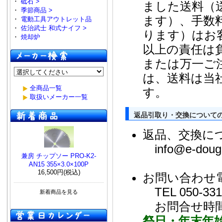
・
砥石 >
ました送料（
・
季節商品 >
ます）、手数
・
電動工具アウトレット品
・
佐治武士 和式ナイフ >
ります）はお
・
焼却炉
以上の責任は
または万一ご
は、送料は当
全商品一覧
す。
取扱いメーカー一覧
返品引取り・交換について
返品、交換に
info@e-dougu
兼房 チップソー PRO-K2-
AN15 355×3.0×100P
16,500円(税込)
お問い合わせ
TEL 050-33
新着商品を見る
お問合せ時
祭日・年末年