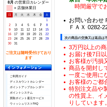
8月
の営業日カレンダー
時間厳守で
» 店舗休業日
日
月
火
水
木
金
土
お問い合わせ
1
2
3
4
5
6
7
8
ＦＡＸ 0282-22
9
10
11
12
13
14
15
16
17
18
19
20
21
22
次の商品の交換又は返品は
23
24
25
26
27
28
29
30
31
3万円以上の商
ご注文は随時受付けており
お届け後7日
ます
お客様が汚損
商品を開封し
一度ご使用に
ご利用ガイド
お客様のご都
ディスカウントカレンダー
ポイントアップカレンダー
特別注文品や
ポイントシステム
の性質上、イ
買取ポイント還元サービス
りしています
ウィッシュリストFAQ