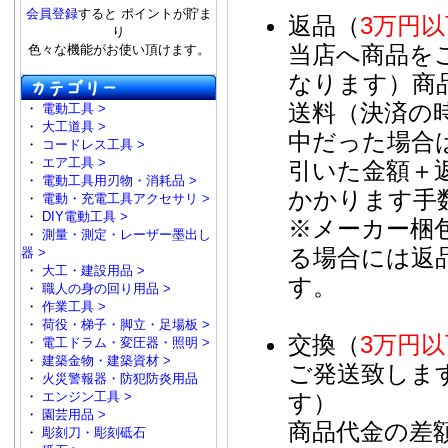
会員登録
すると ポイントが貯ま
返品（
3万円
り
当店へ商品を
色々な機能がお使い頂けます。
なります）商
送料（決済の
・
電動工具 >
・
大工道具 >
中だった場合
・
コードレス工具 >
・
エア工具 >
引いた金額＋
・
電動工具用刃物・消耗品 >
かかります手
・
電動・充電工具アクセサリ >
・
DIY電動工具 >
※メーカー梱
・
測量・測定・レーザー墨出し
る場合には返
器 >
・
大工・建設用品 >
す。
・
職人の身の回り用品 >
・
作業工具 >
・
荷役・梯子・脚立・足場板 >
交換（
3万円
・
電工ドラム・変圧器・照明 >
・
建築金物・建築資材 >
ご発送致しま
・
火災警報器・防犯防炎用品
・
エンジン工具 >
す）
・
園芸用品 >
商品代金の差
・
彫刻刀・彫刻砥石