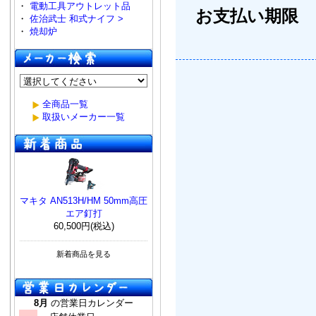
・
電動工具アウトレット品
お支払い期限
・
佐治武士 和式ナイフ >
・
焼却炉
全商品一覧
取扱いメーカー一覧
マキタ AN513H/HM 50mm高圧
エア釘打
60,500円(税込)
新着商品を見る
8月
の営業日カレンダー