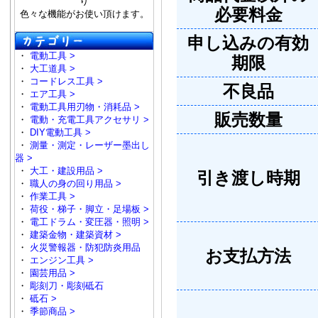
り
必要料金
色々な機能がお使い頂けます。
申し込みの有効
・
電動工具 >
期限
・
大工道具 >
・
コードレス工具 >
不良品
・
エア工具 >
・
電動工具用刃物・消耗品 >
販売数量
・
電動・充電工具アクセサリ >
・
DIY電動工具 >
・
測量・測定・レーザー墨出し
器 >
・
大工・建設用品 >
引き渡し時期
・
職人の身の回り用品 >
・
作業工具 >
・
荷役・梯子・脚立・足場板 >
・
電工ドラム・変圧器・照明 >
・
建築金物・建築資材 >
・
火災警報器・防犯防炎用品
お支払方法
・
エンジン工具 >
・
園芸用品 >
・
彫刻刀・彫刻砥石
・
砥石 >
・
季節商品 >