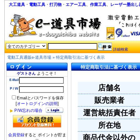
大工道具
・
電動工具
・
打刃物
・
エアー工具
、
作業工具
、
レーザー墨出し
詳細検索
電動工具通販e-道具市場
»
特定商取引法に基づく表示
特定商取引法に基づく表示
ようこそ！
ゲストさん
店舗名
Emailとパスワードを保存
販売業者
[
オートログインの説明
]
P/W忘れの場合
運営統括責任者
所在地
会員登録
すると ポイントが貯ま
商品代金以外の