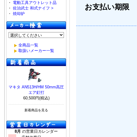
・
電動工具アウトレット品
お支払い期限
・
佐治武士 和式ナイフ >
・
焼却炉
全商品一覧
取扱いメーカー一覧
マキタ AN513H/HM 50mm高圧
エア釘打
60,500円(税込)
新着商品を見る
8月
の営業日カレンダー