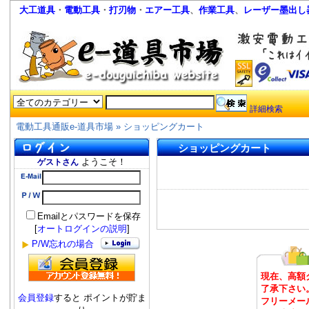
大工道具
・
電動工具
・
打刃物
・
エアー工具
、
作業工具
、
レーザー墨出し
詳細検索
電動工具通販e-道具市場
»
ショッピングカート
ショッピングカート
ようこそ！
ゲストさん
Emailとパスワードを保存
[
オートログインの説明
]
P/W忘れの場合
現在、高額
了承下さい
会員登録
すると ポイントが貯ま
フリーメー