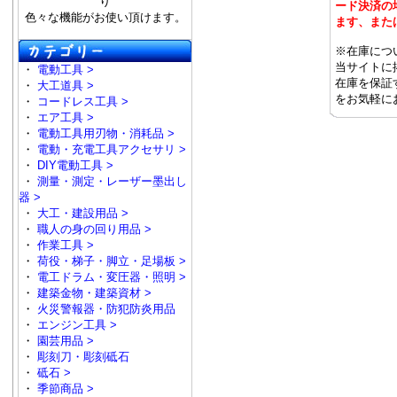
り
ード決済の
色々な機能がお使い頂けます。
ます、また
※在庫につ
当サイトに
・
電動工具 >
在庫を保証
・
大工道具 >
をお気軽に
・
コードレス工具 >
・
エア工具 >
・
電動工具用刃物・消耗品 >
・
電動・充電工具アクセサリ >
・
DIY電動工具 >
・
測量・測定・レーザー墨出し
器 >
・
大工・建設用品 >
・
職人の身の回り用品 >
・
作業工具 >
・
荷役・梯子・脚立・足場板 >
・
電工ドラム・変圧器・照明 >
・
建築金物・建築資材 >
・
火災警報器・防犯防炎用品
・
エンジン工具 >
・
園芸用品 >
・
彫刻刀・彫刻砥石
・
砥石 >
・
季節商品 >