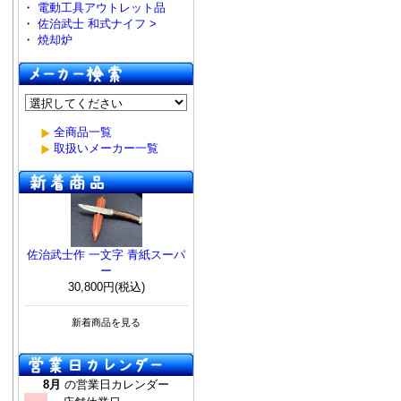
・
電動工具アウトレット品
・
佐治武士 和式ナイフ >
・
焼却炉
全商品一覧
取扱いメーカー一覧
佐治武士作 一文字 青紙スーパ
ー
30,800円(税込)
新着商品を見る
8月
の営業日カレンダー