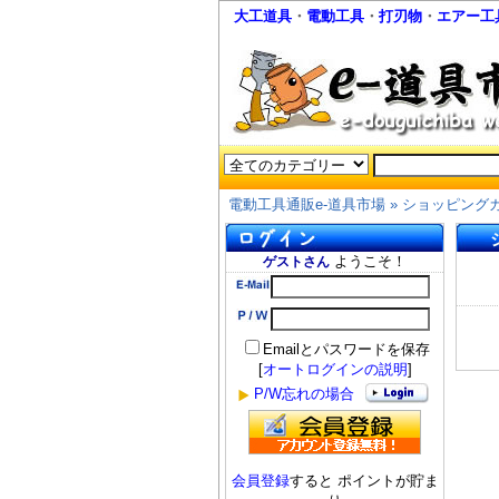
大工道具
・
電動工具
・
打刃物
・
エアー工
電動工具通販e-道具市場
»
ショッピング
ようこそ！
ゲストさん
Emailとパスワードを保存
[
オートログインの説明
]
P/W忘れの場合
会員登録
すると ポイントが貯ま