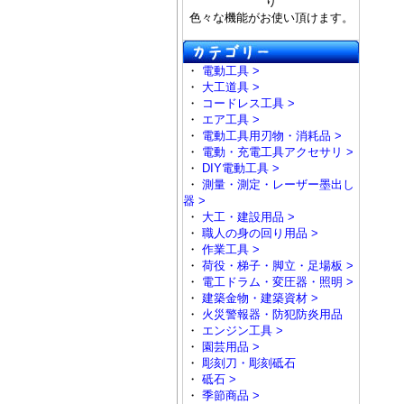
り
色々な機能がお使い頂けます。
・
電動工具 >
・
大工道具 >
・
コードレス工具 >
・
エア工具 >
・
電動工具用刃物・消耗品 >
・
電動・充電工具アクセサリ >
・
DIY電動工具 >
・
測量・測定・レーザー墨出し
器 >
・
大工・建設用品 >
・
職人の身の回り用品 >
・
作業工具 >
・
荷役・梯子・脚立・足場板 >
・
電工ドラム・変圧器・照明 >
・
建築金物・建築資材 >
・
火災警報器・防犯防炎用品
・
エンジン工具 >
・
園芸用品 >
・
彫刻刀・彫刻砥石
・
砥石 >
・
季節商品 >