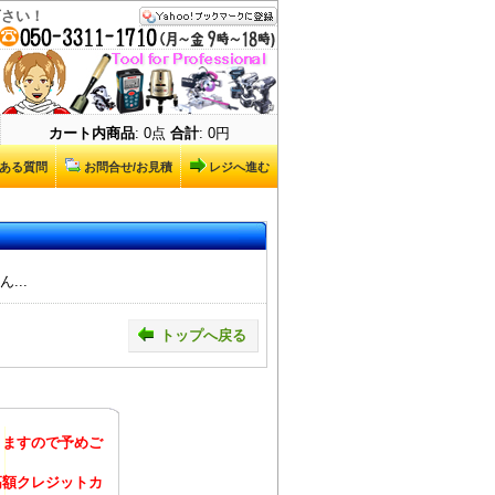
下さい！
カート内商品
: 0点
合計
: 0円
ある質問
お問合せ/お見積
レジへ進む
...
トップへ戻る
りますので予めご
高額クレジットカ