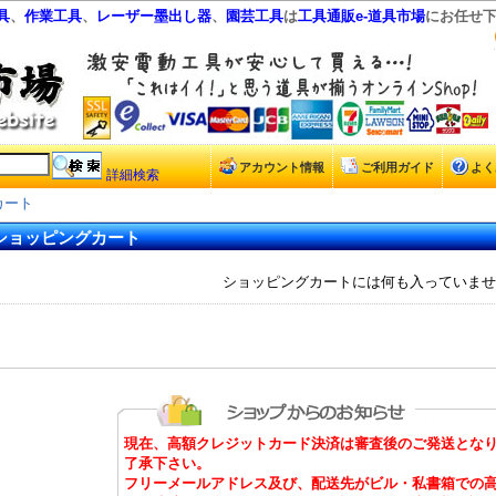
具
、
作業工具
、
レーザー墨出し器
、
園芸工具
は
工具通販e-道具市場
にお任せ
アカウント情報
ご利用ガイド
よく
詳細検索
カート
ショッピングカート
ショッピングカートには何も入っていません
現在、高額クレジットカード決済は審査後のご発送とな
了承下さい。
フリーメールアドレス及び、配送先がビル・私書箱での