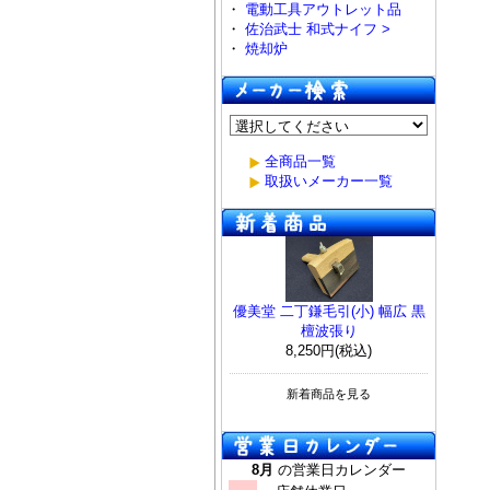
・
電動工具アウトレット品
・
佐治武士 和式ナイフ >
・
焼却炉
全商品一覧
取扱いメーカー一覧
優美堂 二丁鎌毛引(小) 幅広 黒
檀波張り
8,250円(税込)
新着商品を見る
8月
の営業日カレンダー