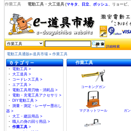
作業工具
電動工具・大工道具
(
マキタ
、
日立
、
ボッシュ
、リョービ、
詳細検索
電動工具通販e-道具市場
»
作業工具
作業工具
・
電動工具 >
・
大工道具 >
・
コードレス工具 >
・
エア工具 >
コーキングガン
・
電動工具用刃物・消耗品 >
・
電動・充電工具アクセサリ >
・
DIY電動工具 >
・
測量・測定・レーザー墨出し
マグネットツール
ガン
器 >
・
大工・建設用品 >
・
職人の身の回り用品 >
・
作業工具
>