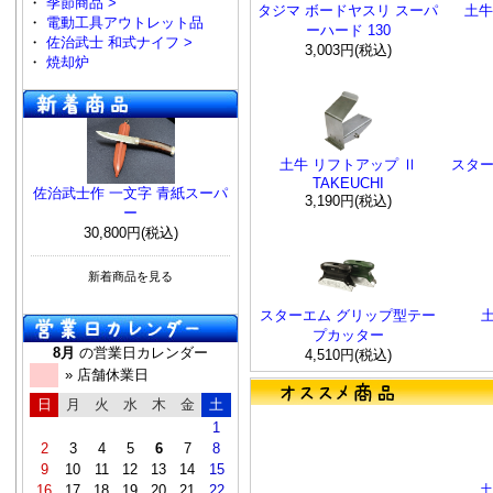
・
季節商品 >
タジマ ボードヤスリ スーパ
土牛
・
電動工具アウトレット品
ーハード 130
・
佐治武士 和式ナイフ >
3,003円(税込)
・
焼却炉
土牛 リフトアップ Ⅱ
スター
TAKEUCHI
佐治武士作 一文字 青紙スーパ
3,190円(税込)
ー
30,800円(税込)
新着商品を見る
スターエム グリップ型テー
プカッター
8月
の営業日カレンダー
4,510円(税込)
» 店舗休業日
日
月
火
水
木
金
土
1
2
3
4
5
6
7
8
9
10
11
12
13
14
15
16
17
18
19
20
21
22
土