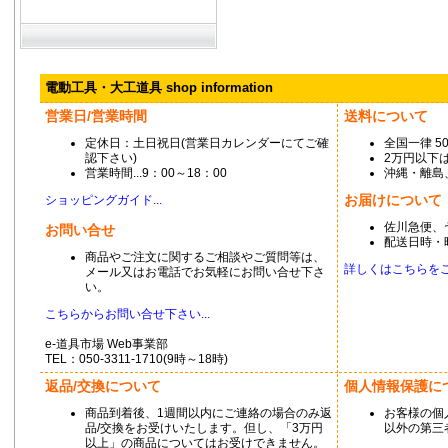
電動工具・大工道具 shop information
営業日/営業時間
送料について
定休日：土日祝日(営業日カレンダーにてご確
全国一律 5
認下さい)
2万円以下は
営業時間...9：00～18：00
沖縄・離島
お届けについて
ショッピングガイド...
佐川急便、
お問い合せ
配送日時・
商品やご注文に関するご相談やご質問等は、
詳しくはこちらをご覧
メール又はお電話でお気軽にお問い合せ下さ
い。
こちらからお問い合せ下さい...
e-道具市場 Web事業部
TEL：050-3311-1710(9時～18時)
返品/交換について
個人情報保護に
商品到着後、1週間以内にご連絡の場合のみ返
お客様の個
品/交換をお受けいたします。但し、「3万円
以外の第三
以上」の商品についてはお受けできません。