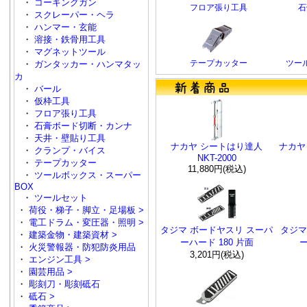
・
コーキングガン
フロア張り工具
石
・
スクレーパー・ヘラ
・
ハンマー・玄能
・
溶接・鉄骨用工具
・
マグネットツール
テープカッター
ツー
・
ガンタッカー・ハンマタッ
カ
・
バール
・
仮枠工具
・
フロア張り工具
・
石膏ボード切断・カンナ
・
天井・壁貼り工具
ナカヤ シートはり達人
ナカヤ
・
クランプ・バイス
NKT-2000
・
テープカッター
11,880円(税込)
・
ツールボックス・スーパー
BOX
・
ツールセット
・
荷役・梯子・脚立・足場板 >
・
電工ドラム・変圧器・照明 >
タジマ ボードヤスリ スーパ
タジマ
・
建築金物・建築資材 >
ーハード 180 片面
ー
・
火災警報器・防犯防炎用品
3,201円(税込)
・
エンジン工具 >
・
園芸用品 >
・
彫刻刀・彫刻砥石
・
砥石 >