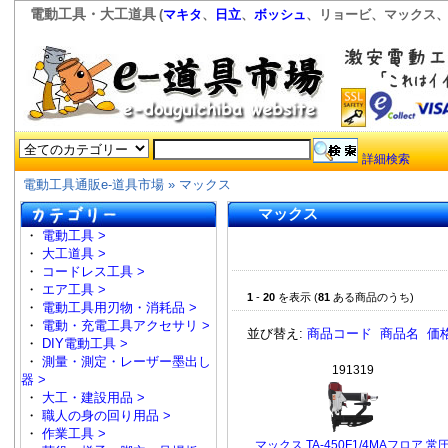
電動工具・大工道具
(
マキタ
、
日立
、
ボッシュ
、リョービ、マックス、
詳細検索
電動工具通販e-道具市場
» マックス
マックス
・
電動工具 >
・
大工道具 >
・
コードレス工具 >
・
エア工具 >
1
-
20
を表示 (
81
ある商品のうち)
・
電動工具用刃物・消耗品 >
・
電動・充電工具アクセサリ >
並び替え:
商品コード
商品名
価
・
DIY電動工具 >
・
測量・測定・レーザー墨出し
191319
器 >
・
大工・建設用品 >
・
職人の身の回り用品 >
・
作業工具 >
マックス TA-450F1/4MAフロア 常