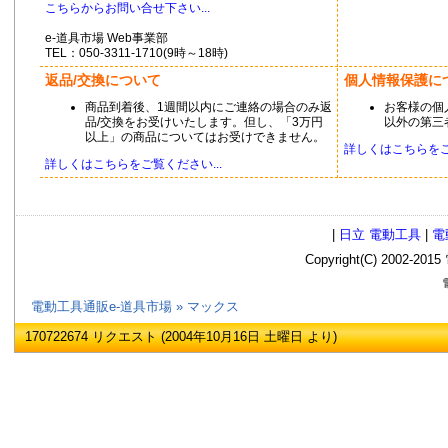
こちらからお問い合せ下さい...
e-道具市場 Web事業部
TEL：050-3311-1710(9時～18時)
返品/交換について
個人情報保護に
商品到着後、1週間以内にご連絡の場合のみ返
お客様の個
品/交換をお受けいたします。但し、「3万円
以外の第三
以上」の商品についてはお受けできません。
詳しくはこちらをご覧
詳しくはこちらをご覧ください...
|
日立 電動工具
|
電
Copyright(C) 2002
電
電動工具通販e-道具市場
» マックス
170722674 リクエスト (2004年10月16日 土曜日 より)