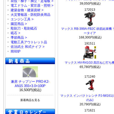
・
荷役・梯子・脚立・足場板 >
39,050円(税込)
・
電工ドラム・変圧器・照明 >
172013
・
建築金物・建築資材 >
・
火災警報器・防犯防炎用品
・
エンジン工具 >
・
園芸用品 >
・
彫刻刀・彫刻砥石
マックス RB-399A-FB2C 鉄筋結束機
・
砥石 >
ータイア
・
季節商品 >
168,300円(税込)
・
電動工具アウトレット品
191511
・
佐治武士 和式ナイフ >
・
焼却炉
マックス HV-R41G3 高圧ねじ打ち
65,780円(税込)
171240
兼房 チップソー PRO-K2-
AN15 355×3.0×100P
16,500円(税込)
マックス インパクトレンチ PJ-IW161
のみ)
新着商品を見る
20,790円(税込)
171621