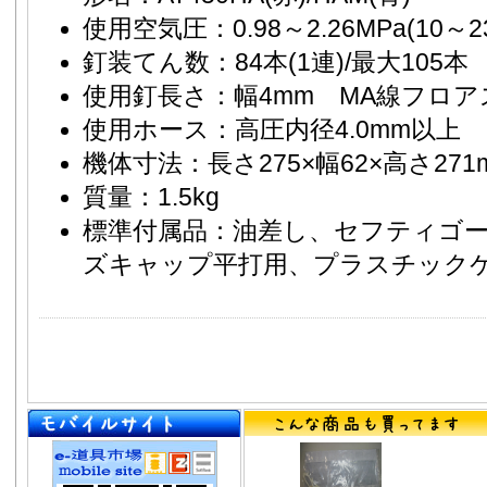
使用空気圧：0.98～2.26MPa(10～23k
釘装てん数：84本(1連)/最大105本
使用釘長さ：幅4mm MA線フロアス
使用ホース：高圧内径4.0mm以上
機体寸法：長さ275×幅62×高さ271
質量：1.5kg
標準付属品：油差し、セフティゴ
ズキャップ平打用、プラスチック