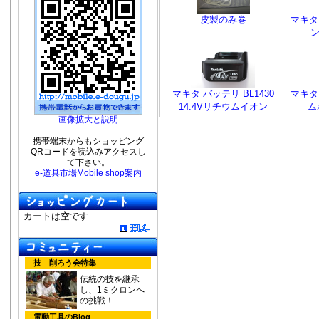
皮製のみ巻
マキタ 
マキタ バッテリ BL1430
マキタ
14.4Vリチウムイオン
ム
画像拡大と説明
携帯端末からもショッピング
QRコードを読込みアクセスし
て下さい。
e-道具市場Mobile shop案内
カートは空です...
技 削ろう会特集
伝統の技を継承
し、1ミクロンへ
の挑戦！
電動工具のBlog