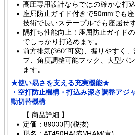
高圧専用設計ならではの確かな打
座屈防止ガイド付きで50mmでも
技術で長いステープルでも座屈せ
隅打ち性能向上！座屈防止ガイド
でしっかり打込めます。
前方排気(360°可変)、握りやす
プ、角度調整可能フック、大型バ
ます。
★使い易さを支える充実機能★
・空打防止機構・打込み深さ調整アジ
動切替機構
【 商品詳細 】
定価：89000円(税抜)
形名：AT450HA(赤)/HAM(青)