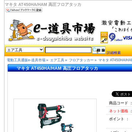
マキタ AT450HA/HAM 高圧フロアタッカ
詳細検索
電動工具通販e-道具市場
»
エア工具
»
フロアタッカー
»
マキタ AT450HA/
マキタ AT450HA/HAM 高圧フロアタッカ
商品コード 
ネット価格
ポイント ：