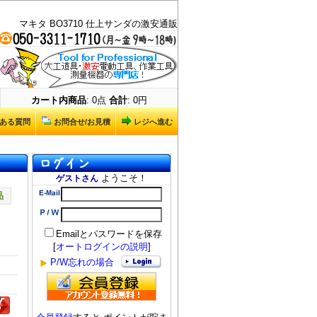
マキタ BO3710 仕上サンダの激安通販
カート内商品
: 0点
合計
: 0円
ある質問
お問合せ/お見積
レジへ進む
ようこそ！
ゲストさん
品
Emailとパスワードを保存
[
オートログインの説明
]
P/W忘れの場合