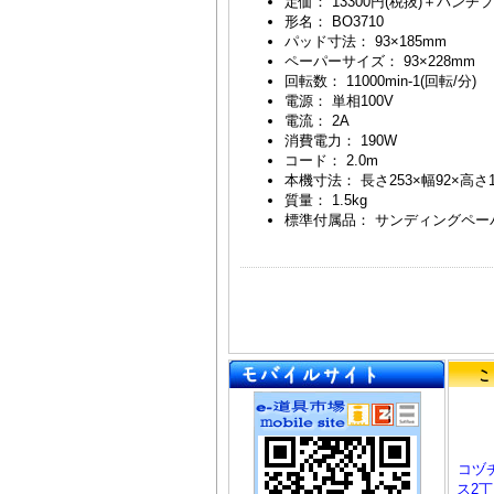
定価： 13300円(税抜)＋パンチ
形名： BO3710
パッド寸法： 93×185mm
ペーパーサイズ： 93×228mm
回転数： 11000min-1(回転/分)
電源： 単相100V
電流： 2A
消費電力： 190W
コード： 2.0m
本機寸法： 長さ253×幅92×高さ1
質量： 1.5kg
標準付属品： サンディングペーパー
コヅ
ス2丁