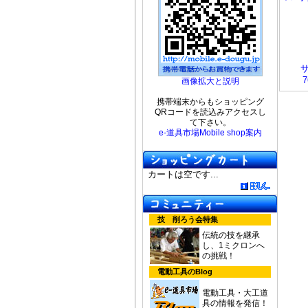
7
画像拡大と説明
携帯端末からもショッピング
QRコードを読込みアクセスし
て下さい。
e-道具市場Mobile shop案内
カートは空です...
技 削ろう会特集
伝統の技を継承
し、1ミクロンへ
の挑戦！
電動工具のBlog
電動工具・大工道
具の情報を発信！