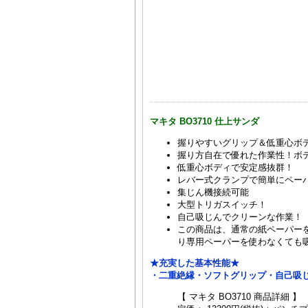
マキタ BO3710 仕上サンダ
握りやすいグリップ＆低重心ボ
握り方自在で優れた作業性！ボ
低重心ボディで安定感抜群！
レバー式クランプで簡単にペー
集じん機接続可能
大型トリガスイッチ！
自己吸じんでクリーンな作業！
この商品は、通常の紙ペーパー
り専用ペーパーを使わなくても
★充実した基本性能★
・二重絶縁・ソフトグリップ・自己吸
【 マキタ BO3710 商品詳細 】