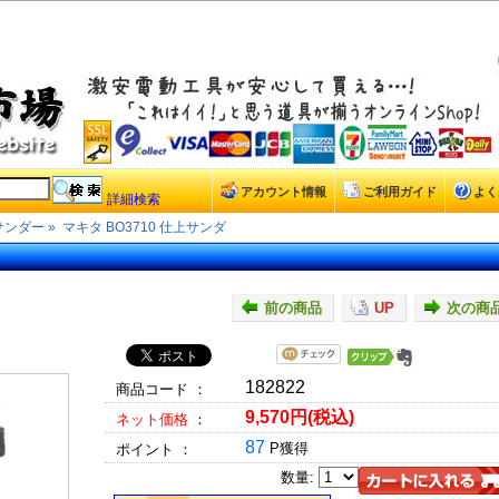
アカウント情報
ご利用ガイド
よく
詳細検索
サンダー
»
マキタ BO3710 仕上サンダ
前の商品
UP
次の商
182822
商品コード ：
9,570円(税込)
ネット価格
：
87
P獲得
ポイント ：
数量: