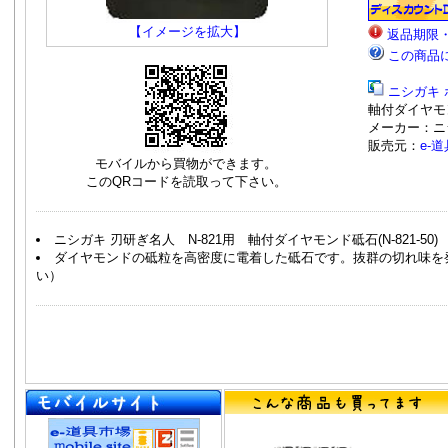
【イメージを拡大】
返品期限
この商品
ニシガキ
軸付ダイヤモンド
メーカー：
販売元：
e-
モバイルから買物ができます。
このQRコードを読取って下さい。
ニシガキ 刃研ぎ名人 N-821用 軸付ダイヤモンド砥石(N-821-50) 
ダイヤモンドの砥粒を高密度に電着した砥石です。抜群の切れ味を
い）