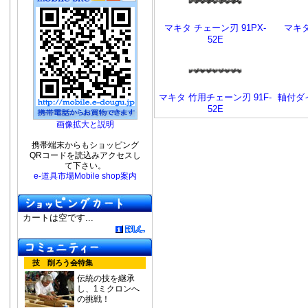
マキタ チェーン刃 91PX-
マキタ
52E
マキタ 竹用チェーン刃 91F-
軸付ダイ
52E
画像拡大と説明
携帯端末からもショッピング
QRコードを読込みアクセスし
て下さい。
e-道具市場Mobile shop案内
カートは空です...
技 削ろう会特集
伝統の技を継承
し、1ミクロンへ
の挑戦！