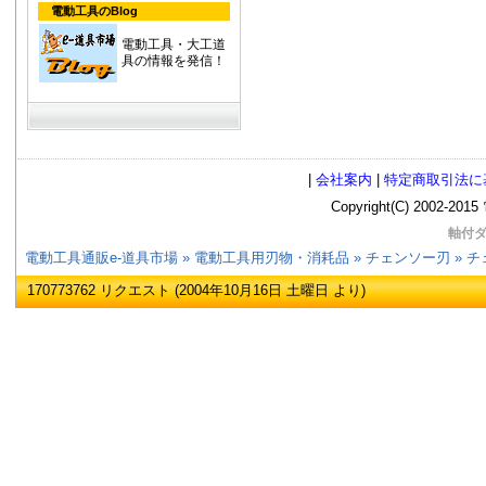
電動工具のBlog
電動工具・大工道
具の情報を発信！
|
会社案内
|
特定商取引法に
Copyright(C) 2002
軸付ダ
電動工具通販e-道具市場
»
電動工具用刃物・消耗品
»
チェンソー刃
»
チ
170773762 リクエスト (2004年10月16日 土曜日 より)