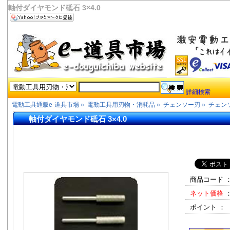
軸付ダイヤモンド砥石 3×4.0
詳細検索
電動工具通販e-道具市場
»
電動工具用刃物・消耗品
»
チェンソー刃
»
チェン
軸付ダイヤモンド砥石 3×4.0
商品コード 
ネット価格
ポイント ：