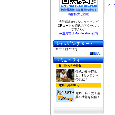
マキタ
画像拡大と説明
携帯端末からもショッピング
QRコードを読込みアクセスし
て下さい。
e-道具市場Mobile shop案内
カートは空です...
技 削ろう会特集
伝統の技を継承
し、1ミクロンへ
の挑戦！
電動工具のBlog
電動工具・大工道
具の情報を発信！