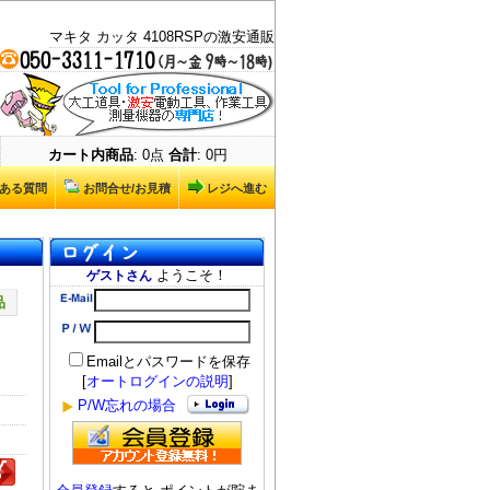
マキタ カッタ 4108RSPの激安通販
カート内商品
: 0点
合計
: 0円
ある質問
お問合せ/お見積
レジへ進む
ようこそ！
ゲストさん
品
Emailとパスワードを保存
[
オートログインの説明
]
P/W忘れの場合