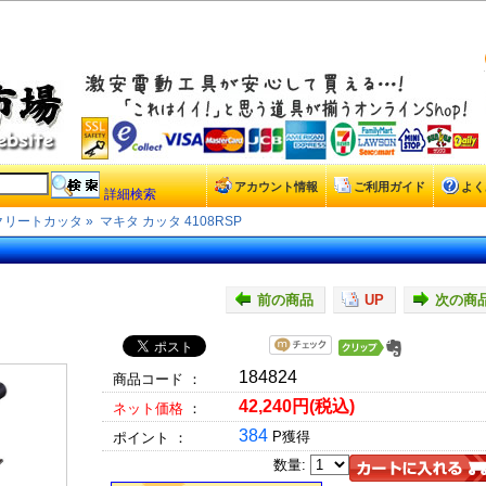
アカウント情報
ご利用ガイド
よく
詳細検索
クリートカッタ
»
マキタ カッタ 4108RSP
前の商品
UP
次の商
184824
商品コード ：
42,240円(税込)
ネット価格
：
384
P獲得
ポイント ：
数量: