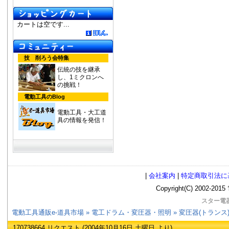
カートは空です...
技 削ろう会特集
伝統の技を継承
し、1ミクロンへ
の挑戦！
電動工具のBlog
電動工具・大工道
具の情報を発信！
|
会社案内
|
特定商取引法に
Copyright(C) 2002
スター電器
電動工具通販e-道具市場
»
電工ドラム・変圧器・照明
»
変圧器(トランス
170738664 リクエスト (2004年10月16日 土曜日 より)