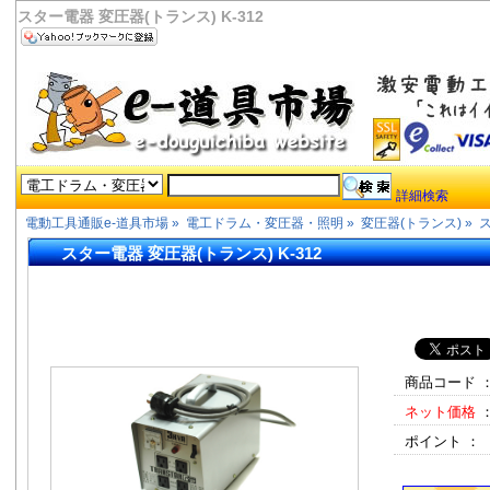
スター電器 変圧器(トランス) K-312
詳細検索
電動工具通販e-道具市場
»
電工ドラム・変圧器・照明
»
変圧器(トランス)
»
ス
スター電器 変圧器(トランス) K-312
商品コード 
ネット価格
ポイント ：