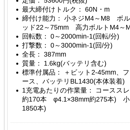
定価： 53600円(税抜)
最大締付けトルク： 60N・m
締付け能力： 小ネジM4～M8 ボル
ッド22～75mm 高力ボルトM4～M
回転数： 0～2000min-1(回転/分)
打撃数： 0～3000min-1(回/分)
全長： 387mm
質量： 1.6kg(バッテリ含む)
標準付属品： ＋ビット2-45mm、
ース、バッテリBL1430(本体装着)
1充電あたりの作業量： コーススレッ
約170本 φ4.1×38mm約275本)
1850本)