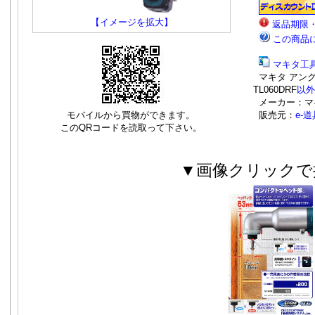
【イメージを拡大】
返品期限
この商品
マキタ工
マキタ アン
TL060DRF
以外
メーカー：マ
モバイルから買物ができます。
販売元：
e-
このQRコードを読取って下さい。
▼画像クリックで