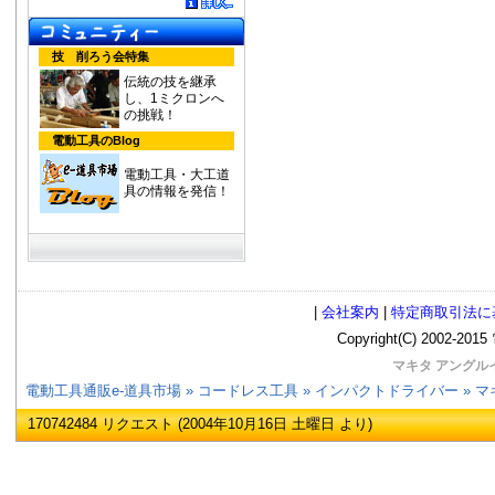
技 削ろう会特集
伝統の技を継承
し、1ミクロンへ
の挑戦！
電動工具のBlog
電動工具・大工道
具の情報を発信！
|
会社案内
|
特定商取引法に
Copyright(C) 2002
マキタ アングルイ
電動工具通販e-道具市場
»
コードレス工具
»
インパクトドライバー
» マ
170742484 リクエスト (2004年10月16日 土曜日 より)