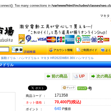
connect(): Too many connections in
/var/www/html/includes/classes/seo.cl
マキタ 
アカウント情報
ご利用ガイド
よく
詳細検索
振動ドリル・ハンマドリル
»
マキタ HR262DWBX 36V ハンマドリル
ンマドリル
前の商品
UP
次の商
171358
商品コード ：
70,400円(税込)
ネット価格
：
640
P獲得
ポイント ：