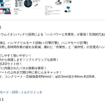
)
6Vリチウムイオンバッテリ採用による「ハイパワーと作業性」が最強！圧倒的穴あ
転)、ハンマドリルモード(回転＋打撃打撃)、ハンマモード(打撃)
採用し長時間作業の疲れを軽減、優れた「作業性」と「操作性」の充電式ハン
定しやすく狙いやすい！
撃から保護します！ソフトグリップも採用！
LEDライト付！
下に内蔵されたバネが振動を吸収！
リートの上向き穴開け時に粉じんをキャッチ！
コンクリート・圧縮強度40N/mm2： φ10.5mm深さ40mm 約105本、
モード・LED・トルクリミッタ
細 】