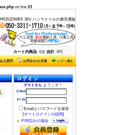
ass.php
on line
23
HR262DWBX 36V ハンマドリルの激安通販
カート内商品
: 0点
合計
: 0円
ある質問
お問合せ/お見積
レジへ進む
ようこそ！
ゲストさん
品
Emailとパスワードを保存
[
オートログインの説明
]
P/W忘れの場合