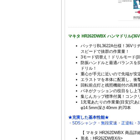
マキタ HR262DWBX ハンマドリル(36V
バッテリBL3622A仕様！3
スピードで抜群の作業量！
3モード切替え！ドリルモード(回
防振ハンドルと最適バランスを
ドリル！
重心が手元に近いので先端が安
エラストマを本体に配置し、衝
回転前点灯と残照機能付の高輝度
バネがクッションの役目をし上
集じんカップ標準付属！コンク
1充電あたりの作業量(目安)穴あけ、
φ14.5mm深さ40mm 約70本
★充実した基本性能★
・SDSシャンク・無段変速・正逆転・3
【 マキタ HR262DWBX 商品詳
形名：HR262DWBX/li>