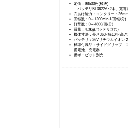
定価：98500円(税抜)
バッテリBL3622A×2本、充電
穴あけ能力：コンクリート26mm
回転数：0～1200min-1(回転/分)
打撃数：0～4800(回/分)
質量：4.3kg(バッテリ含む)
機体寸法：長さ363×幅104×高さ
バッテリ：36Vリチウムイオン 2.
標準付属品：サイドグリップ、ス
備電池、充電器
備考：ビット別売