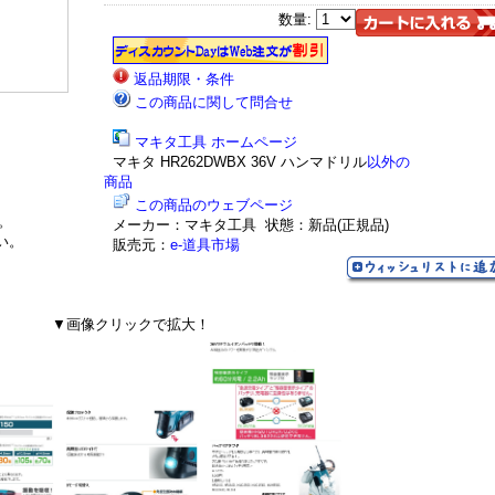
数量:
返品期限・条件
この商品に関して問合せ
マキタ工具 ホームページ
マキタ HR262DWBX 36V ハンマドリル
以外の
商品
この商品のウェブページ
。
メーカー：マキタ工具
状態：新品(正規品)
い。
販売元：
e-道具市場
▼画像クリックで拡大！