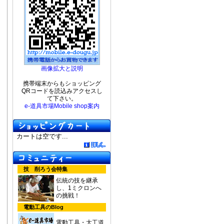
画像拡大と説明
携帯端末からもショッピング
QRコードを読込みアクセスし
て下さい。
e-道具市場Mobile shop案内
カートは空です...
技 削ろう会特集
伝統の技を継承
し、1ミクロンへ
の挑戦！
電動工具のBlog
電動工具・大工道