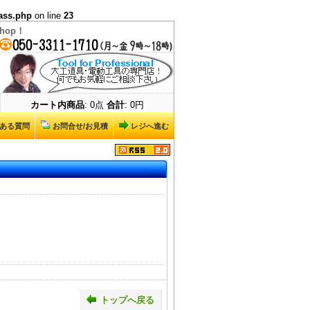
ass.php
on line
23
op！
カート内商品
: 0点
合計
: 0円
ある質問
お問合せ/お見積
レジへ進む
トップへ戻る