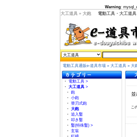
Warning
: mysql_
大工道具 » 大鉋
電動工具・大工道具
電動工具通販e-道具市場
»
大工道具
»
大
・
電動工具 >
・
大工道具
>
・
鉋
並
・
小鉋
・
替刃式鉋
この
・
大鉋
・
追入鑿
・
叩き鑿
・
鑿(特殊鑿) >
・
玄翁
・
釘締