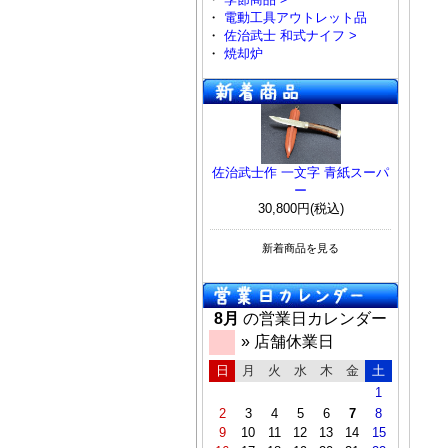
・
電動工具アウトレット品
・
佐治武士 和式ナイフ >
・
焼却炉
佐治武士作 一文字 青紙スーパ
ー
30,800円(税込)
新着商品を見る
8月
の営業日カレンダー
» 店舗休業日
日
月
火
水
木
金
土
1
2
3
4
5
6
7
8
9
10
11
12
13
14
15