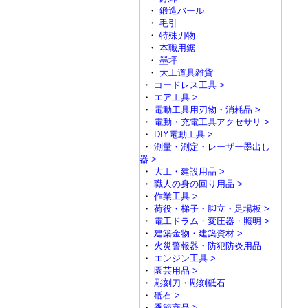
・
鍛造バール
・
毛引
・
特殊刃物
・
本職用鋸
・
墨坪
・
大工道具雑貨
・
コードレス工具 >
・
エア工具 >
・
電動工具用刃物・消耗品 >
・
電動・充電工具アクセサリ >
・
DIY電動工具 >
・
測量・測定・レーザー墨出し
器 >
・
大工・建設用品 >
・
職人の身の回り用品 >
・
作業工具 >
・
荷役・梯子・脚立・足場板 >
・
電工ドラム・変圧器・照明 >
・
建築金物・建築資材 >
・
火災警報器・防犯防炎用品
・
エンジン工具 >
・
園芸用品 >
・
彫刻刀・彫刻砥石
・
砥石 >
・
季節商品 >