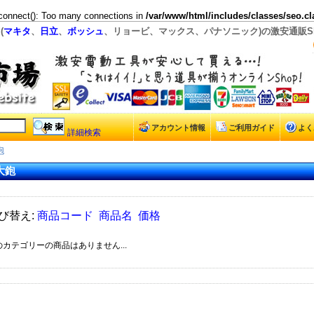
connect(): Too many connections in
/var/www/html/includes/classes/seo.cl
(
マキタ
、
日立
、
ボッシュ
、リョービ、マックス、パナソニック)の激安通販Sh
アカウント情報
ご利用ガイド
よく
詳細検索
鉋
大鉋
び替え:
商品コード
商品名
価格
カテゴリーの商品はありません...