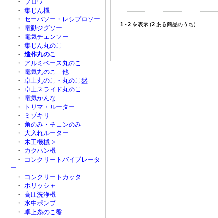
・
ブロワ
・
集じん機
・
セーバソー・レシプロソー
1
-
2
を表示 (
2
ある商品のうち)
・
電動ジグソー
・
電気チェンソー
・
集じん丸のこ
・
造作丸のこ
・
アルミベース丸のこ
・
電気丸のこ 他
・
卓上丸のこ・丸のこ盤
・
卓上スライド丸のこ
・
電気かんな
・
トリマ・ルーター
・
ミゾキリ
・
角のみ・チェンのみ
・
大入れルーター
・
木工機械 >
・
カクハン機
・
コンクリートバイブレータ
ー
・
コンクリートカッタ
・
ポリッシャ
・
高圧洗浄機
・
水中ポンプ
・
卓上糸のこ盤