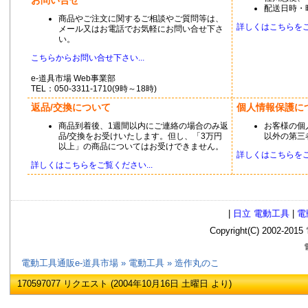
お問い合せ
配送日時・
商品やご注文に関するご相談やご質問等は、
詳しくはこちらをご覧
メール又はお電話でお気軽にお問い合せ下さ
い。
こちらからお問い合せ下さい...
e-道具市場 Web事業部
TEL：050-3311-1710(9時～18時)
返品/交換について
個人情報保護に
商品到着後、1週間以内にご連絡の場合のみ返
お客様の個
品/交換をお受けいたします。但し、「3万円
以外の第三
以上」の商品についてはお受けできません。
詳しくはこちらをご覧
詳しくはこちらをご覧ください...
|
日立 電動工具
|
電
Copyright(C) 2002
電
電動工具通販e-道具市場
»
電動工具
»
造作丸のこ
170597077 リクエスト (2004年10月16日 土曜日 より)