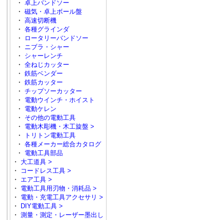
・
卓上バンドソー
・
磁気・卓上ボール盤
・
高速切断機
・
各種グラインダ
・
ロータリーバンドソー
・
ニブラ・シャー
・
シャーレンチ
・
全ねじカッター
・
鉄筋ベンダー
・
鉄筋カッター
・
チップソーカッター
・
電動ウインチ・ホイスト
・
電動ケレン
・
その他の電動工具
・
電動木彫機・木工旋盤 >
・
トリトン電動工具
・
各種メーカー総合カタログ
・
電動工具部品
・
大工道具 >
・
コードレス工具 >
・
エア工具 >
・
電動工具用刃物・消耗品 >
・
電動・充電工具アクセサリ >
・
DIY電動工具 >
・
測量・測定・レーザー墨出し