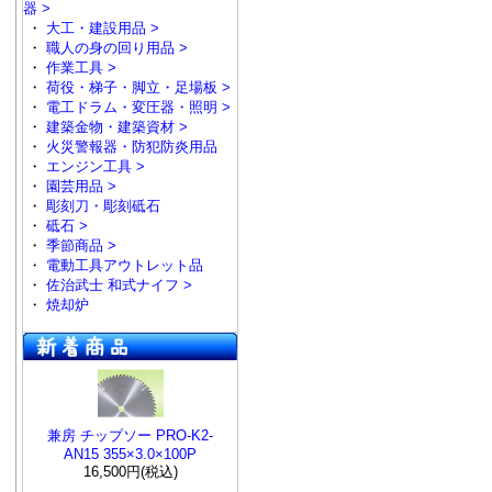
器 >
・
大工・建設用品 >
・
職人の身の回り用品 >
・
作業工具 >
・
荷役・梯子・脚立・足場板 >
・
電工ドラム・変圧器・照明 >
・
建築金物・建築資材 >
・
火災警報器・防犯防炎用品
・
エンジン工具 >
・
園芸用品 >
・
彫刻刀・彫刻砥石
・
砥石 >
・
季節商品 >
・
電動工具アウトレット品
・
佐治武士 和式ナイフ >
・
焼却炉
兼房 チップソー PRO-K2-
AN15 355×3.0×100P
16,500円(税込)