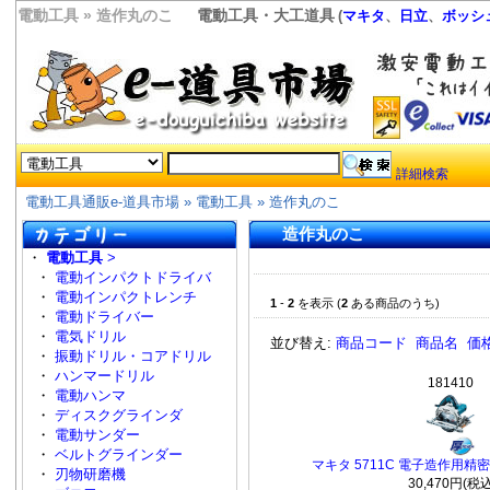
電動工具 » 造作丸のこ
電動工具・大工道具
(
マキタ
、
日立
、
ボッシ
詳細検索
電動工具通販e-道具市場
»
電動工具
»
造作丸のこ
造作丸のこ
・
電動工具
>
・
電動インパクトドライバ
・
電動インパクトレンチ
1
-
2
を表示 (
2
ある商品のうち)
・
電動ドライバー
・
電気ドリル
並び替え:
商品コード
商品名
価
・
振動ドリル・コアドリル
・
ハンマードリル
181410
・
電動ハンマ
・
ディスクグラインダ
・
電動サンダー
・
ベルトグラインダー
マキタ 5711C 電子造作用精密
・
刃物研磨機
30,470円(税