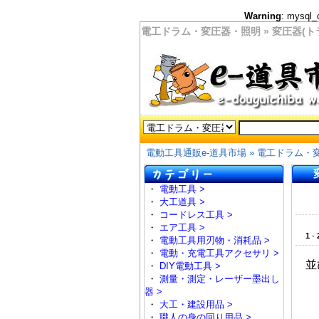
Warning
: mysql_
電工ドラム・変圧器・照明 » 変圧器(ト
電動工具通販e-道具市場
»
電工ドラム・
・
電動工具 >
・
大工道具 >
・
コードレス工具 >
・
エア工具 >
1
-
・
電動工具用刃物・消耗品 >
・
電動・充電工具アクセサリ >
並
・
DIY電動工具 >
・
測量・測定・レーザー墨出し
器 >
・
大工・建設用品 >
・
職人の身の回り用品 >