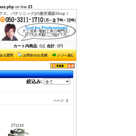
ass.php
on line
23
ス、パナソニック)の激安通販Shop！
カート内商品
: 0点
合計
: 0円
ある質問
お問合せ/お見積
レジへ進む
絞込み:
ページ:
1
271110