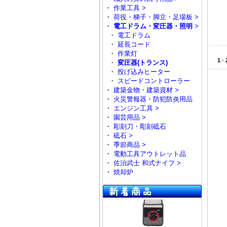
・
作業工具 >
・
荷役・梯子・脚立・足場板 >
・
電工ドラム・変圧器・照明
>
・
電工ドラム
・
延長コード
・
作業灯
1
-
・
変圧器(トランス)
・
投げ込みヒーター
・
スピードコントローラー
・
建築金物・建築資材 >
・
火災警報器・防犯防炎用品
・
エンジン工具 >
・
園芸用品 >
・
彫刻刀・彫刻砥石
・
砥石 >
・
季節商品 >
・
電動工具アウトレット品
・
佐治武士 和式ナイフ >
・
焼却炉