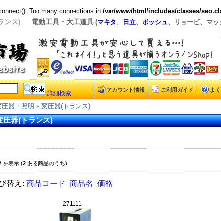
connect(): Too many connections in
/var/www/html/includes/classes/seo.cl
ランス)
電動工具・大工道具
(
マキタ
、
日立
、
ボッシュ
、リョービ、マック
アカウント情報
ご利用ガイド
よく
詳細検索
変圧器・照明
»
変圧器(トランス)
変圧器(トランス)
2
を表示 (
2
ある商品のうち)
び替え:
商品コード
商品名
価格
271111